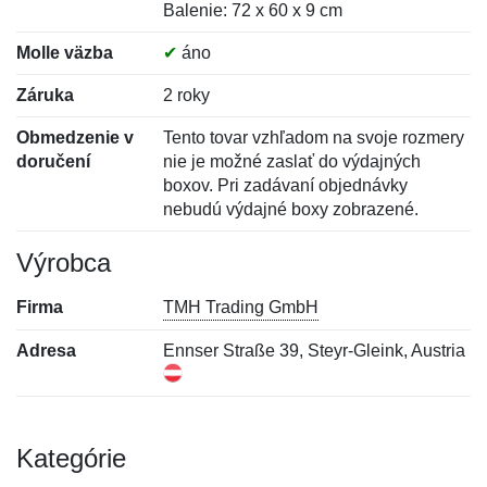
Balenie: 72 x 60 x 9 cm
Molle väzba
✔
áno
Záruka
2 roky
Obmedzenie v
Tento tovar vzhľadom na svoje rozmery
doručení
nie je možné zaslať do výdajných
boxov. Pri zadávaní objednávky
nebudú výdajné boxy zobrazené.
Výrobca
Firma
TMH Trading GmbH
Adresa
Ennser Straße 39, Steyr-Gleink, Austria
Kategórie