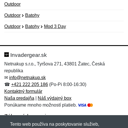
Outdoor
Outdoor
Batohy
Outdoor
Batohy
Mod 3 Day
Nová recenzia
Nová otázka
Hodnotenie:
Meno:
*
*
Invadergear.sk
Netnakup s.r.o., Tyršova 271, 43801 Žatec, Česká
republika
Meno:
E-mail:
*
*
✉
info@netnakup.sk
☎
+421 222 205 186
(Po-Pi 8:00-16:30)
Kontaktný formulár
Naša predajňa
|
Náš výdajný box
E-mail:
*
Ponúkame mnoho možností platieb.
Správa
*
Zákaznícky servis
Tento web používa na poskytovanie služieb,
Novinky emailom