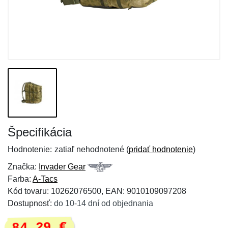
Špecifikácia
Hodnotenie:
zatiaľ nehodnotené (
pridať hodnotenie
)
Značka:
Invader Gear
Farba:
A-Tacs
Kód tovaru: 10262076500, EAN: 9010109097208
Dostupnosť:
do 10-14 dní od objednania
84,29 €