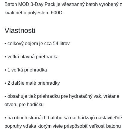
Batoh MOD 3-Day Pack je všestranný batoh vyrobený z
kvalitného polyesteru 600D.
Vlastnosti
• celkový objem je cca 54 litrov
• veľká hlavná priehradka
• 1 veľká priehradka
• 2 ďalšie malé priehradky
• obsahuje tiež priehradku pre hydratačný vak, vrátane
otvoru pre hadičku
• na oboch stranách batohu sa nachádzajú nastaviteľné
popruhy vďaka ktorým viete prispôsobiť veľkosť batohu