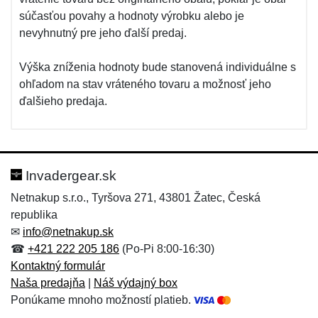
súčasťou povahy a hodnoty výrobku alebo je
nevyhnutný pre jeho ďalší predaj.
Výška zníženia hodnoty bude stanovená individuálne s
ohľadom na stav vráteného tovaru a možnosť jeho
ďalšieho predaja.
Invadergear.sk
Netnakup s.r.o., Tyršova 271, 43801 Žatec, Česká
republika
✉
info@netnakup.sk
☎
+421 222 205 186
(Po-Pi 8:00-16:30)
Kontaktný formulár
Naša predajňa
|
Náš výdajný box
Ponúkame mnoho možností platieb.