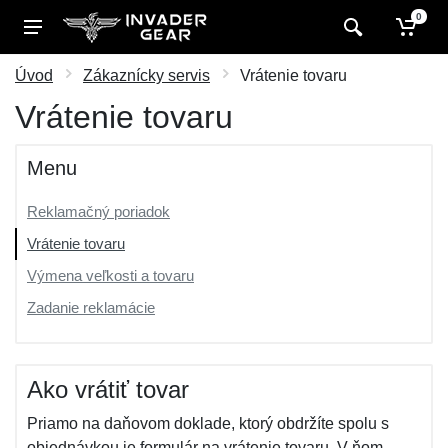
0
Úvod
Zákaznícky servis
Vrátenie tovaru
Vrátenie tovaru
Menu
Reklamačný poriadok
Vrátenie tovaru
Výmena veľkosti a tovaru
Zadanie reklamácie
Ako vrátiť tovar
Priamo na daňovom doklade, ktorý obdržíte spolu s
objednávkou je formulár na vrátenie tovaru. V ňom