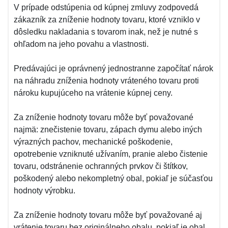
V prípade odstúpenia od kúpnej zmluvy zodpovedá
zákazník za zníženie hodnoty tovaru, ktoré vzniklo v
dôsledku nakladania s tovarom inak, než je nutné s
ohľadom na jeho povahu a vlastnosti.
Predávajúci je oprávnený jednostranne započítať nárok
na náhradu zníženia hodnoty vráteného tovaru proti
nároku kupujúceho na vrátenie kúpnej ceny.
Za zníženie hodnoty tovaru môže byť považované
najmä: znečistenie tovaru, zápach dymu alebo iných
výrazných pachov, mechanické poškodenie,
opotrebenie vzniknuté užívaním, pranie alebo čistenie
tovaru, odstránenie ochranných prvkov či štítkov,
poškodený alebo nekompletný obal, pokiaľ je súčasťou
hodnoty výrobku.
Za zníženie hodnoty tovaru môže byť považované aj
vrátenie tovaru bez originálneho obalu, pokiaľ je obal