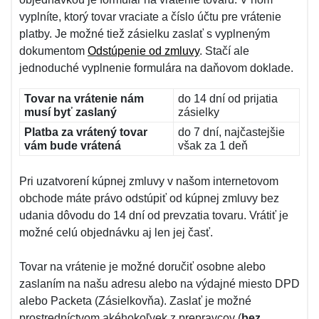
vyplníte, ktorý tovar vraciate a číslo účtu pre vrátenie
platby. Je možné tiež zásielku zaslať s vyplneným
dokumentom
Odstúpenie od zmluvy
. Stačí ale
jednoduché vyplnenie formulára na daňovom doklade.
Tovar na vrátenie nám
do 14 dní od prijatia
musí byť zaslaný
zásielky
Platba za vrátený tovar
do 7 dní, najčastejšie
vám bude vrátená
však za 1 deň
Pri uzatvorení kúpnej zmluvy v našom internetovom
obchode máte právo odstúpiť od kúpnej zmluvy bez
udania dôvodu do 14 dní od prevzatia tovaru. Vrátiť je
možné celú objednávku aj len jej časť.
Tovar na vrátenie je možné doručiť osobne alebo
zaslaním na našu adresu alebo na výdajné miesto DPD
alebo Packeta (Zásielkovňa). Zaslať je možné
prostredníctvom akéhokoľvek z prepravcov (
bez