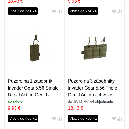
18,43
€
9,93
€
Vložiť do košíka
Vložiť do košíka
Puzdro na 1 zásobník
Puzdro na 3 zásobníky
Invader Gear 5.56 Single
Invader Gear 5.56 Triple
Direct Action Gen II -
Direct Action - olivové
olivové
skladom
do 10-14 dní od objednania
9,93
€
18,43
€
Vložiť do košíka
Vložiť do košíka