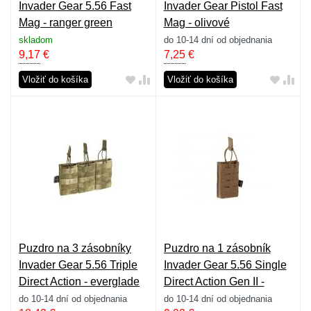
Invader Gear 5.56 Fast
Invader Gear Pistol Fast
Mag - ranger green
Mag - olivové
skladom
do 10-14 dní od objednania
9,17
€
7,25
€
Vložiť do košíka
Vložiť do košíka
Puzdro na 3 zásobníky
Puzdro na 1 zásobník
Invader Gear 5.56 Triple
Invader Gear 5.56 Single
Direct Action - everglade
Direct Action Gen II -
coyote
do 10-14 dní od objednania
do 10-14 dní od objednania