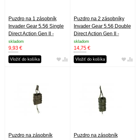
Puzdro na 1 zásobník
Puzdro na 2 zásobníky
Invader Gear 5.56 Single
Invader Gear 5.56 Double
Direct Action Gen II -
Direct Action Gen II -
čierne
coyote
skladom
skladom
9,93
€
14,75
€
Vložiť do košíka
Vložiť do košíka
Puzdro na zásobník
Puzdro na zásobník