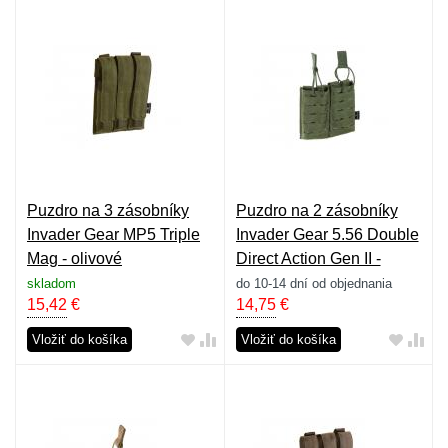
Puzdro na 3 zásobníky
Puzdro na 2 zásobníky
Invader Gear MP5 Triple
Invader Gear 5.56 Double
Mag - olivové
Direct Action Gen II -
olivové
skladom
do 10-14 dní od objednania
15,42
€
14,75
€
Vložiť do košíka
Vložiť do košíka