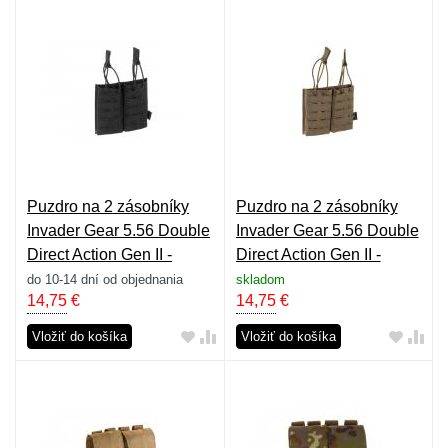
Puzdro na 2 zásobníky
Puzdro na 2 zásobníky
Invader Gear 5.56 Double
Invader Gear 5.56 Double
Direct Action Gen II -
Direct Action Gen II -
čierne
ranger green
do 10-14 dní od objednania
skladom
14,75
€
14,75
€
Vložiť do košíka
Vložiť do košíka