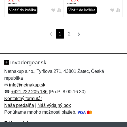
Vložiť do košíka
Vložiť do košíka
1
2
Invadergear.sk
Netnakup s.r.o., Tyršova 271, 43801 Žatec, Česká
republika
✉
info@netnakup.sk
☎
+421 222 205 186
(Po-Pi 8:00-16:30)
Kontaktný formulár
Naša predajňa
|
Náš výdajný box
Ponúkame mnoho možností platieb.
Zákaznícky servis