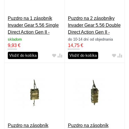
Puzdro na 1 zásobník
Puzdro na 2 zásobníky
Invader Gear 5.56 Single
Invader Gear 5.56 Double
Direct Action Gen II -
Direct Action Gen II -
everglade
everglade
skladom
do 10-14 dní od objednania
9,93
€
14,75
€
Vložiť do košíka
Vložiť do košíka
Puzdro na zásobník
Puzdro na zásobník