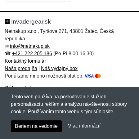
Invadergear.sk
Netnakup s.r.o., Tyršova 271, 43801 Žatec, Česká
republika
✉
info@netnakup.sk
☎
+421 222 205 186
(Po-Pi 8:00-16:30)
Kontaktný formulár
Naša predajňa
|
Náš výdajný box
Ponúkame mnoho možností platieb.
Zákaznícky servis
Tento web používa na poskytovanie služieb,
Novinky emailom
personalizáciu reklám a analýzu návštevnosti súbory
cookie. Používaním tohto webu s tým súhlasíte.
Copyright © 2007-2026 (19 rokov s vami)
Netnakup.sk
&
Viac informácií
Beriem na vedomie
NetIQ
. Všetky práva vyhradené.