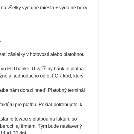
na všetky výdajné miesta + výdajné boxy.
.
atí zásielky v hotovosti alebo platobnou
vo FIO banke. U väčšiny bánk je platba
žné aj jednoducho odfotiť QR kód, ktorý
atba nám dorazí hneď. Platobný terminál
ktúru pre platbu. Pokiaľ potrebujete, k
lanie tovaru s platbou na faktúru so
dberoch aj firmám. Tým bude nastavený
14 až 30 dní.