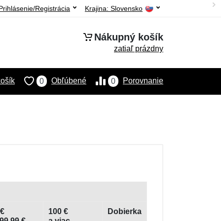
Prihlásenie/Registrácia
Krajina:
Slovensko
Nákupný košík
zatiaľ prázdny
ošík
Obľúbené
Porovnanie
0
0
 €
100 €
Dobierka
 99,99 €
a viac