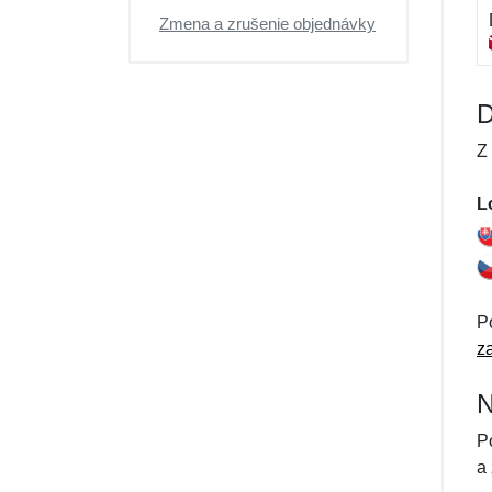
Zmena a zrušenie objednávky
D
Z
L
P
z
N
P
a