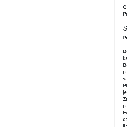
O
P
S
P
D
ka
B
p
v
P
j
Z
p
F
s
l