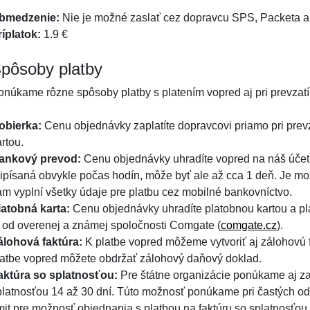
bmedzenie:
Nie je možné zaslať cez dopravcu SPS, Packeta a 
ríplatok:
1.9 €
pôsoby platby
onúkame rôzne spôsoby platby s platením vopred aj pri prevzatí
obierka:
Cenu objednávky zaplatíte dopravcovi priamo pri prevz
rtou.
ankový prevod:
Cenu objednávky uhradíte vopred na náš účet 
ripísaná obvykle počas hodín, môže byť ale až cca 1 deň. Je mo
ám vyplní všetky údaje pre platbu cez mobilné bankovníctvo.
latobná karta:
Cenu objednávky uhradíte platobnou kartou a pl
e od overenej a známej spoločnosti Comgate (
comgate.cz
).
álohová faktúra:
K platbe vopred môžeme vytvoriť aj zálohovú fa
latbe vopred môžete obdržať zálohový daňový doklad.
aktúra so splatnosťou:
Pre štátne organizácie ponúkame aj zas
platnosťou 14 až 30 dní. Túto možnosť ponúkame pri častých o
imit pre možnosť objednania s platbou na faktúru so splatnosťou 