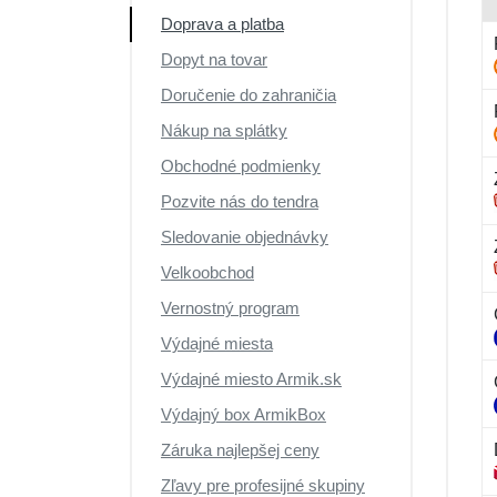
Doprava a platba
Dopyt na tovar
Doručenie do zahraničia
Nákup na splátky
Obchodné podmienky
Pozvite nás do tendra
Sledovanie objednávky
Velkoobchod
Vernostný program
Výdajné miesta
Výdajné miesto Armik.sk
Výdajný box ArmikBox
Záruka najlepšej ceny
Zľavy pre profesijné skupiny