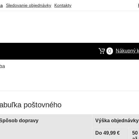
ba
Sledovanie objednávky
Kontakty
Nákupný k
0
tba
abuľka poštovného
Spôsob dopravy
Výška objednávky
Do 49,99 €
50
až