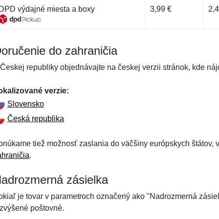
DPD výdajné miesta a boxy
3,99 €
2,4
oručenie do zahraničia
 Českej republiky objednávajte na českej verzii stránok, kde náj
okalizované verzie:
Slovensko
Česká republika
onúkame tiež možnosť zaslania do väčšiny európskych štátov, vi
ahraničia
.
adrozmerná zásielka
okiaľ je tovar v parametroch označený ako "Nadrozmerná zásie
 zvýšené poštovné.