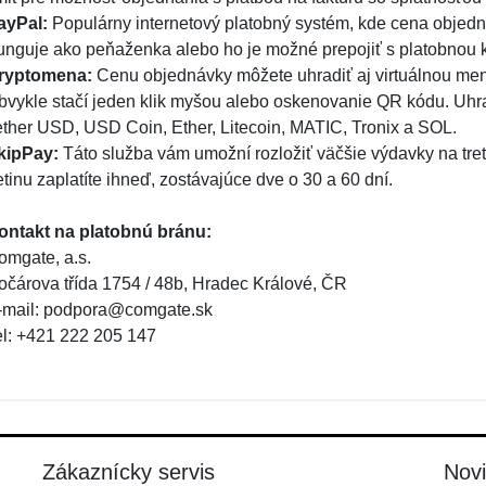
ayPal:
Populárny internetový platobný systém, kde cena objed
unguje ako peňaženka alebo ho je možné prepojiť s platobnou 
ryptomena:
Cenu objednávky môžete uhradiť aj virtuálnou men
bvykle stačí jeden klik myšou alebo oskenovanie QR kódu. Uhr
ether USD, USD Coin, Ether, Litecoin, MATIC, Tronix a SOL.
kipPay:
Táto služba vám umožní rozložiť väčšie výdavky na tret
etinu zaplatíte ihneď, zostávajúce dve o 30 a 60 dní.
ontakt na platobnú bránu:
omgate, a.s.
očárova třída 1754 / 48b, Hradec Králové, ČR
-mail: podpora@comgate.sk
el: +421 222 205 147
Zákaznícky servis
Nov