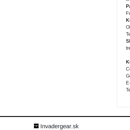
P
F
K
O
T
S
tr
K
C
G
E
T
Invadergear.sk