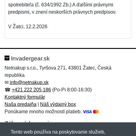
spotrebiteľa (č. 634/1992 Zb.) A ďalšími právnymi
predpismi, v znení neskorších právnych predpisov.
V Žatci, 12.2.2026
Invadergear.sk
Netnakup s.r.o., Tyršova 271, 43801 Žatec, Česká
republika
✉
info@netnakup.sk
☎
+421 222 205 186
(Po-Pi 8:00-16:30)
Kontaktný formulár
Naša predajňa
|
Náš výdajný box
Ponúkame mnoho možností platieb.
Zákaznícky servis
Tento web používa na poskytovanie služieb,
Novinky emailom