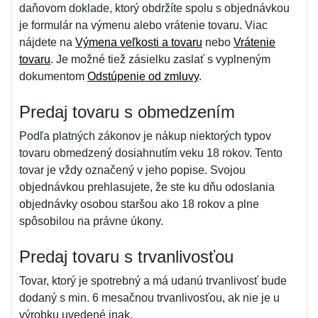
daňovom doklade, ktorý obdržíte spolu s objednávkou
je formulár na výmenu alebo vrátenie tovaru. Viac
nájdete na
Výmena veľkosti a tovaru
nebo
Vrátenie
tovaru
. Je možné tiež zásielku zaslať s vyplneným
dokumentom
Odstúpenie od zmluvy
.
Predaj tovaru s obmedzením
Podľa platných zákonov je nákup niektorých typov
tovaru obmedzený dosiahnutím veku 18 rokov. Tento
tovar je vždy označený v jeho popise. Svojou
objednávkou prehlasujete, že ste ku dňu odoslania
objednávky osobou staršou ako 18 rokov a plne
spôsobilou na právne úkony.
Predaj tovaru s trvanlivosťou
Tovar, ktorý je spotrebný a má udanú trvanlivosť bude
dodaný s min. 6 mesačnou trvanlivosťou, ak nie je u
výrobku uvedené inak.