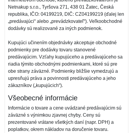
Netnakup s.r.o., Tyršova 271, 438 01 Žatec, Česká
republika, IČO: 04199219, DIČ: CZ04199219 (ďalej len
„predávajúci“ alebo „prevádzkovateľ“). Veľkoobchodné
dodávky sú realizované za iných podmienok.
Kupujúci učinením objednávky akceptuje obchodné
podmienky pre dodávky tovaru stanovené
predávajúcim. Vzťahy kupujúceho a predávajúceho sa
riadia týmito obchodnými podmienkami, ktoré sú pre
obe strany záväzné. Podmienky bližšie vymedzujú a
upresňujú práva a povinnosti predávajúceho a jeho
zákazníkov („kupujúcich“).
Všeobecné informácie
Informácie o tovare a cene uvádzané predávajúcim sú
záväzné s výnimkou zjavnej chyby. Ceny sú
prezentované vrátane všetkých daní (napr. DPH) a
poplatkov, okrem nákladov na doručenie tovaru.