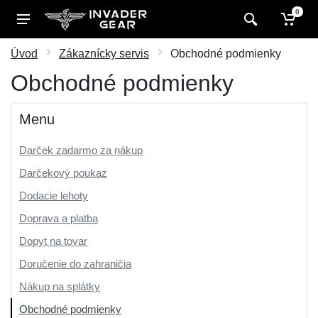
0
Úvod
Zákaznícky servis
Obchodné podmienky
Obchodné podmienky
Menu
Darček zadarmo za nákup
Darčekový poukaz
Dodacie lehoty
Doprava a platba
Dopyt na tovar
Doručenie do zahraničia
Nákup na splátky
Obchodné podmienky