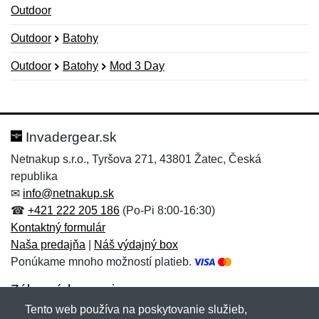
Outdoor
Outdoor
Batohy
Outdoor
Batohy
Mod 3 Day
Nová recenzia
Nová otázka
Hodnotenie:
Meno:
*
*
Invadergear.sk
Netnakup s.r.o., Tyršova 271, 43801 Žatec, Česká
republika
Meno:
E-mail:
*
*
✉
info@netnakup.sk
☎
+421 222 205 186
(Po-Pi 8:00-16:30)
Kontaktný formulár
Naša predajňa
|
Náš výdajný box
E-mail:
*
Ponúkame mnoho možností platieb.
Správa
*
Zákaznícky servis
Tento web používa na poskytovanie služieb,
Novinky emailom