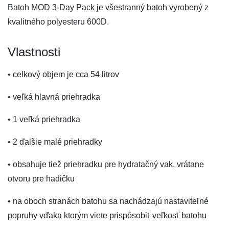
Batoh MOD 3-Day Pack je všestranný batoh vyrobený z
kvalitného polyesteru 600D.
Vlastnosti
• celkový objem je cca 54 litrov
• veľká hlavná priehradka
• 1 veľká priehradka
• 2 ďalšie malé priehradky
• obsahuje tiež priehradku pre hydratačný vak, vrátane
otvoru pre hadičku
• na oboch stranách batohu sa nachádzajú nastaviteľné
popruhy vďaka ktorým viete prispôsobiť veľkosť batohu