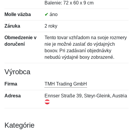
Balenie: 72 x 60 x 9 cm
Molle väzba
✔
áno
Záruka
2 roky
Obmedzenie v
Tento tovar vzhľadom na svoje rozmery
doručení
nie je možné zaslať do výdajných
boxov. Pri zadávaní objednávky
nebudú výdajné boxy zobrazené.
Výrobca
Firma
TMH Trading GmbH
Adresa
Ennser Straße 39, Steyr-Gleink, Austria
Kategórie