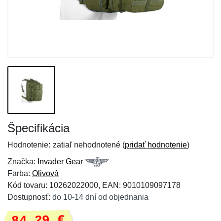
Špecifikácia
Hodnotenie:
zatiaľ nehodnotené (
pridať hodnotenie
)
Značka:
Invader Gear
Farba:
Olivová
Kód tovaru: 10262022000, EAN: 9010109097178
Dostupnosť:
do 10-14 dní od objednania
84,29 €