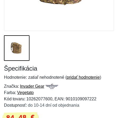
Špecifikácia
Hodnotenie:
zatiaľ nehodnotené (
pridať hodnotenie
)
Značka:
Invader Gear
Farba:
Vegetato
Kód tovaru: 10262077600, EAN: 9010109097222
Dostupnosť:
do 10-14 dní od objednania
84,48 €