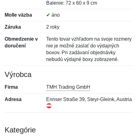
Balenie: 72 x 60 x 9 cm
Molle väzba
✔
áno
Záruka
2 roky
Obmedzenie v
Tento tovar vzhľadom na svoje rozmery
doručení
nie je možné zaslať do výdajných
boxov. Pri zadávaní objednávky
nebudú výdajné boxy zobrazené.
Výrobca
Firma
TMH Trading GmbH
Adresa
Ennser Straße 39, Steyr-Gleink, Austria
Kategórie