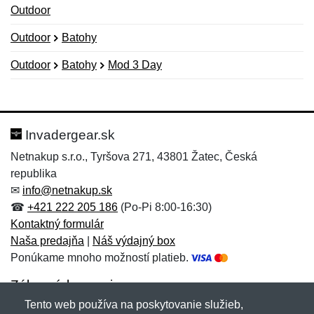
Outdoor
Outdoor
Batohy
Outdoor
Batohy
Mod 3 Day
Nová recenzia
Nová otázka
Hodnotenie:
Meno:
*
*
Invadergear.sk
Netnakup s.r.o., Tyršova 271, 43801 Žatec, Česká
republika
Meno:
E-mail:
*
*
✉
info@netnakup.sk
☎
+421 222 205 186
(Po-Pi 8:00-16:30)
Kontaktný formulár
Naša predajňa
|
Náš výdajný box
E-mail:
*
Ponúkame mnoho možností platieb.
Správa
*
Zákaznícky servis
Tento web používa na poskytovanie služieb,
Novinky emailom