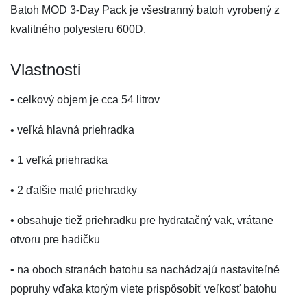
Batoh MOD 3-Day Pack je všestranný batoh vyrobený z
kvalitného polyesteru 600D.
Vlastnosti
• celkový objem je cca 54 litrov
• veľká hlavná priehradka
• 1 veľká priehradka
• 2 ďalšie malé priehradky
• obsahuje tiež priehradku pre hydratačný vak, vrátane
otvoru pre hadičku
• na oboch stranách batohu sa nachádzajú nastaviteľné
popruhy vďaka ktorým viete prispôsobiť veľkosť batohu