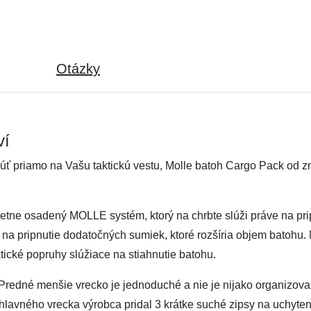
Otázky
ví
núť priamo na Vašu taktickú vestu, Molle batoh Cargo Pack od 
letne osadený MOLLE systém, ktorý na chrbte slúži práve na pri
 na pripnutie dodatočných sumiek, ktoré rozšíria objem batohu. 
tické popruhy slúžiace na stiahnutie batohu.
 Predné menšie vrecko je jednoduché a nie je nijako organizov
hlavného vrecka výrobca pridal 3 krátke suché zipsy na uchyte