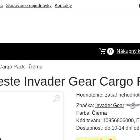
ba
Sledovanie objednávky
Kontakty
Nákupný k
0
 Cargo Pack - čierna
veste Invader Gear Cargo 
Hodnotenie:
zatiaľ nehodnot
Značka:
Invader Gear
Farba:
Čierna
Kód tovaru: 10956806000,
Dostupnosť:
do 10-14 dní od