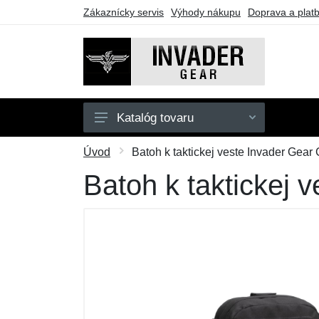
Zákaznícky servis
Výhody nákupu
Doprava a plat
Katalóg tovaru
Pánske
Úvod
Batoh k taktickej veste Invader Gear
Doplnky
Batoh k taktickej 
Outdoor
Taktické vybavenie
Darčekové poukazy
Výpredaj