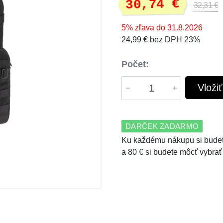
30,74 €
32,31 €
5% zľava do 31.8.2026
24,99 € bez DPH 23%
Počet:
Vloži
DARČEK ZADARMO
Ku každému nákupu si budet
a 80 € si budete môcť vybrať