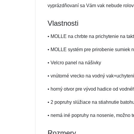
vyprázdňovaní sa Vám vak nebude rolova
Vlastnosti
• MOLLE na chrbte na prichytenie na takt
• MOLLE systém pre prirobenie sumiek n
• Velcro panel na nášivky
• vnútorné vrecko na vodný vak+uchyten
• horný otvor pre vývod hadice od vodné
• 2 popruhy slúžiace na stiahnutie batoh
• nemá iné popruhy na nosenie, možno 
Rozmery