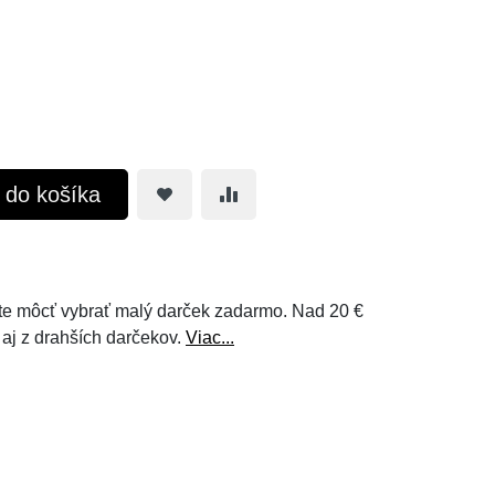
ť do košíka
e môcť vybrať malý darček zadarmo. Nad 20 €
 aj z drahších darčekov.
Viac...