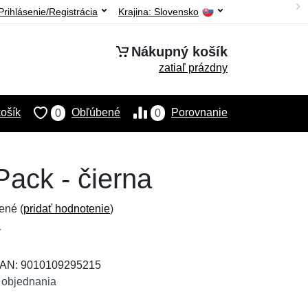
Prihlásenie/Registrácia
Krajina:
Slovensko
Nákupný košík
zatiaľ prázdny
ošík
Obľúbené
Porovnanie
0
0
Pack - čierna
ené (
pridať hodnotenie
)
 EAN: 9010109295215
 objednania