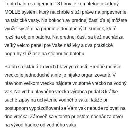
Tento batoh s objemom 13 litrov je kompletne osadený
MOLLE systém, ktorý na chrbte slúži práve na pripevnenie
na taktické vesty. Na bokoch av prednej časti ďalej môžete
využiť systém na pripnutie dodatočných sumiek, ktoré
rozšíria objem batohu. Na prednej časti sa tiež nachádza
veľký velcro panel pre Vaše nášivky a dva praktické
popruhy slúžiace na stiahnutie batohu.
Batoh sa skladá z dvoch hlavných častí. Predné menšie
vrecko je jednoduché a nie je nijako organizované. V
hlavnom veľkom vrecku nájdete vnútorné vrecko na vodný
vak. Na vrchu hlavného vrecka výrobca pridal 3 krátke
suché zipsy na uchytenie vodného vaku, takže pri
postupnom vyprázdňovaní sa Vám vak nebude rolovať na
dno vrecka. Zároveň sa v tomto priestore nachádza otvor
na vývod hadice od vodného vaku.