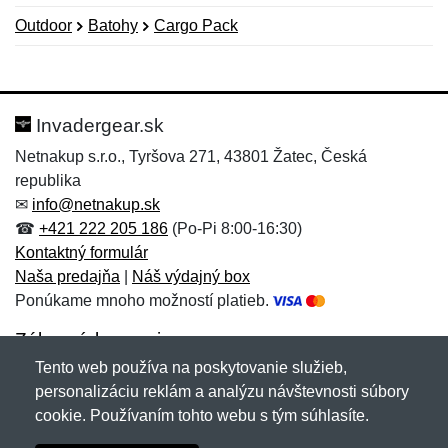
Outdoor
Batohy
Cargo Pack
Nová recenzia
Nová otázka
Hodnotenie:
Meno:
*
*
Invadergear.sk
Netnakup s.r.o., Tyršova 271, 43801 Žatec, Česká
republika
Meno:
E-mail:
*
*
✉
info@netnakup.sk
☎
+421 222 205 186
(Po-Pi 8:00-16:30)
Kontaktný formulár
Naša predajňa
|
Náš výdajný box
E-mail:
*
Ponúkame mnoho možností platieb.
Správa
*
Zákaznícky servis
Tento web používa na poskytovanie služieb,
Novinky emailom
personalizáciu reklám a analýzu návštevnosti súbory
Správa
*
cookie. Používaním tohto webu s tým súhlasíte.