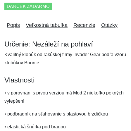
DARČEK ZADARMO
Popis
Veľkostná tabuľka
Recenzie
Otázky
Určenie: Nezáleží na pohlaví
Kvalitný klobúk od rakúskej firmy Invader Gear podľa vzoru
klobúkov Boonie.
Vlastnosti
• v porovnaní s prvou verziou má Mod 2 niekoľko pekných
vylepšení
• podbradník na sťahovanie s plastovou brzdičkou
• elastická šnúrka pod bradou