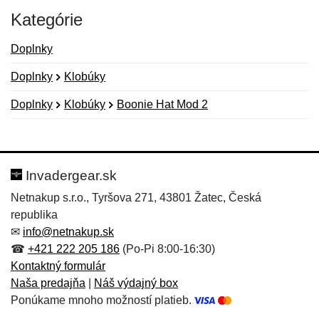
Kategórie
Doplnky
Doplnky
Klobúky
Doplnky
Klobúky
Boonie Hat Mod 2
Nová recenzia
Nová otázka
Hodnotenie:
Meno:
*
*
Invadergear.sk
Netnakup s.r.o., Tyršova 271, 43801 Žatec, Česká
republika
Meno:
E-mail:
*
*
✉
info@netnakup.sk
☎
+421 222 205 186
(Po-Pi 8:00-16:30)
Kontaktný formulár
Naša predajňa
|
Náš výdajný box
E-mail:
*
Ponúkame mnoho možností platieb.
Správa
*