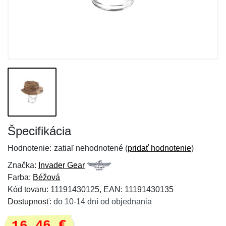
Špecifikácia
Hodnotenie:
zatiaľ nehodnotené (
pridať hodnotenie
)
Značka:
Invader Gear
Farba:
Béžová
Kód tovaru: 11191430125, EAN: 11191430135
Dostupnosť:
do 10-14 dní od objednania
16,46 €