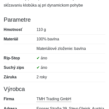
skĺzavaniu klobúka aj pri dynamickom pohybe
Parametre
Hmotnosť
110 g
Materiál
100% bavlna
Materiálové zloženie: bavlna
Rip-Stop
✔
áno
Suchý zips
✔
áno
Záruka
2 roky
Výrobca
Firma
TMH Trading GmbH
Adresa
Ennser Straße 39, Steyr-Gleink, Austria