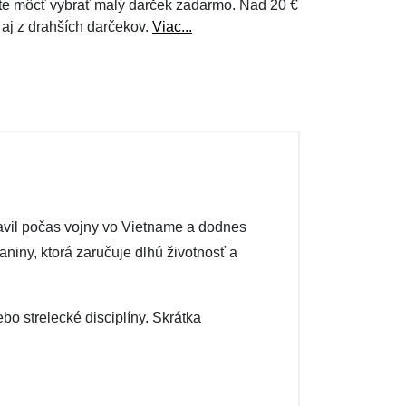
e môcť vybrať malý darček zadarmo. Nad 20 €
 aj z drahších darčekov.
Viac...
avil počas vojny vo Vietname a dodnes
niny, ktorá zaručuje dlhú životnosť a
ebo strelecké disciplíny. Skrátka