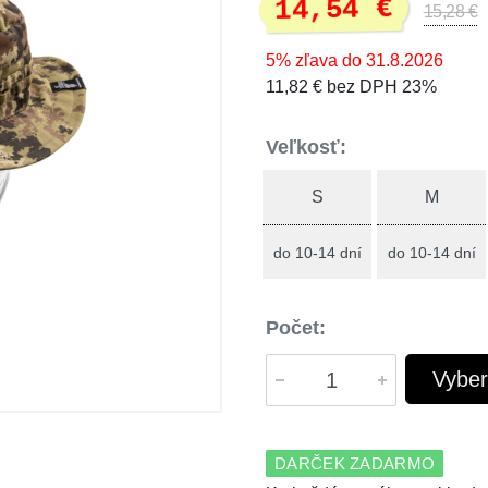
14,54 €
15,28 €
5% zľava do 31.8.2026
11,82 € bez DPH 23%
Veľkosť:
S
M
do 10-14 dní
do 10-14 dní
Počet:
Vyber
DARČEK ZADARMO