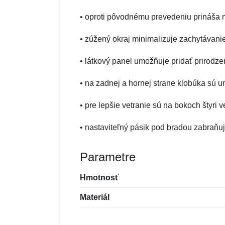
• oproti pôvodnému prevedeniu prináša 
• zúžený okraj minimalizuje zachytávanie
• látkový panel umožňuje pridať prirodz
• na zadnej a hornej strane klobúka sú 
• pre lepšie vetranie sú na bokoch štyri v
• nastaviteľný pásik pod bradou zabraň
Parametre
Hmotnosť
Materiál