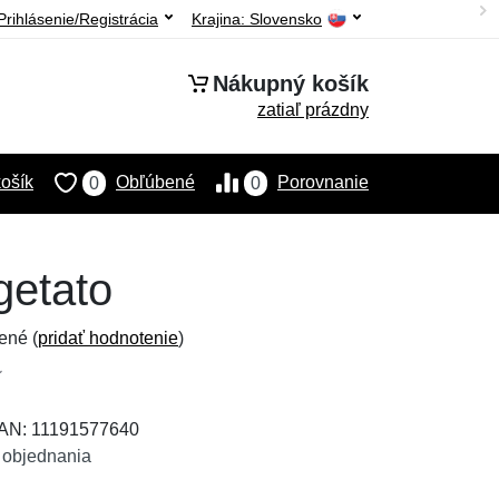
Prihlásenie/Registrácia
Krajina:
Slovensko
Nákupný košík
zatiaľ prázdny
ošík
Obľúbené
Porovnanie
0
0
getato
ené (
pridať hodnotenie
)
EAN: 11191577640
 objednania