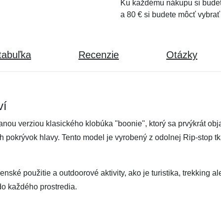
Ku každému nákupu si budet
a 80 € si budete môcť vybrať
tabuľka
Recenzie
Otázky
ví
ou verziou klasického klobúka "boonie", ktorý sa prvýkrát obj
 pokrývok hlavy. Tento model je vyrobený z odolnej Rip-stop tka
enské použitie a outdoorové aktivity, ako je turistika, trekking al
do každého prostredia.