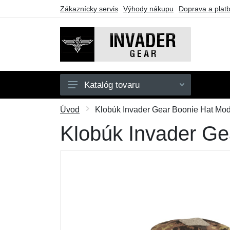
Zákaznícky servis
Výhody nákupu
Doprava a plat
Katalóg tovaru
Pánske
Úvod
Klobúk Invader Gear Boonie Hat Mod 
Doplnky
Klobúk Invader Ge
Outdoor
Taktické vybavenie
Darčekové poukazy
Výpredaj