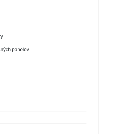
vy
ačných panelov