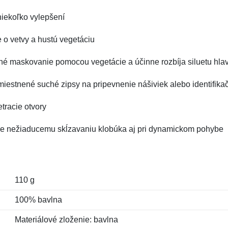
niekoľko vylepšení
 o vetvy a hustú vegetáciu
ené maskovanie pomocou vegetácie a účinne rozbíja siluetu hla
umiestnené suché zipsy na pripevnenie nášiviek alebo identifik
etracie otvory
uje nežiaducemu skĺzavaniu klobúka aj pri dynamickom pohybe
110 g
100% bavlna
Materiálové zloženie: bavlna