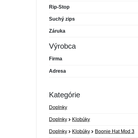
Rip-Stop
Suchý zips
Záruka
Výrobca
Firma
Adresa
Kategórie
Doplnky
Doplnky
Klobúky
Doplnky
Klobúky
Boonie Hat Mod 3