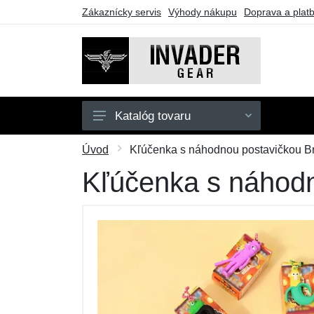
Zákaznícky servis
Výhody nákupu
Doprava a plat
Katalóg tovaru
Pánske
Úvod
Kľúčenka s náhodnou postavičkou Bra
Doplnky
Kľúčenka s náhodn
Outdoor
Taktické vybavenie
Darčekové poukazy
Výpredaj