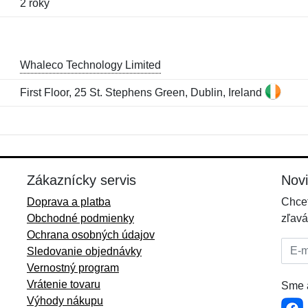
2 roky
Whaleco Technology Limited
First Floor, 25 St. Stephens Green, Dublin, Ireland
Meno:
E-mail:
*
*
E-mail:
*
Zákaznícky servis
Nov
Doprava a platba
Chcet
Obchodné podmienky
zľavá
Ochrana osobných údajov
E-mai
Sledovanie objednávky
Vernostný program
Vrátenie tovaru
Sme a
Výhody nákupu