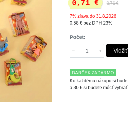
0,71 €
0,76 €
7% zľava do 31.8.2026
0,58 € bez DPH 23%
Počet:
Vloži
DARČEK ZADARMO
Ku každému nákupu si budet
a 80 € si budete môcť vybrať