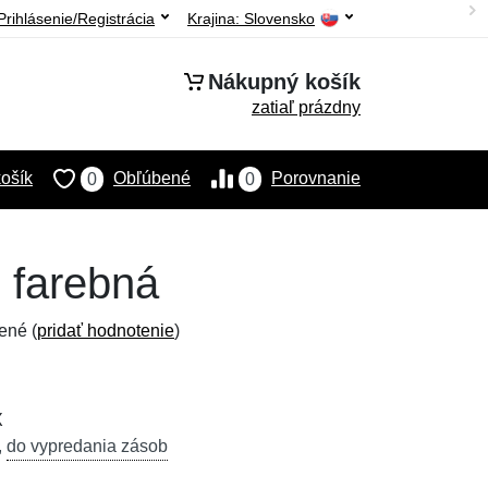
Prihlásenie/Registrácia
Krajina:
Slovensko
Nákupný košík
zatiaľ prázdny
ošík
Obľúbené
Porovnanie
0
0
 farebná
ené (
pridať hodnotenie
)
X
,
do vypredania zásob