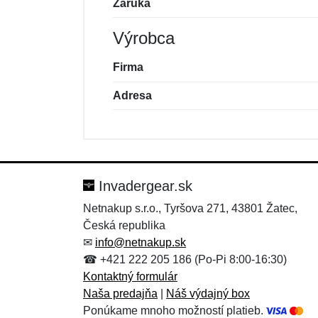
Záruka
Výrobca
Firma
Adresa
Nová recenzia
Nová otázka
Hodnotenie:
Meno:
*
*
Invadergear.sk
Netnakup s.r.o., Tyršova 271, 43801 Žatec,
Česká republika
Správa
Správa
*
*
✉
info@netnakup.sk
☎ +421 222 205 186 (Po-Pi 8:00-16:30)
Kontaktný formulár
Naša predajňa
|
Náš výdajný box
Ponúkame mnoho možností platieb.