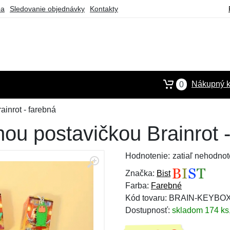
ba
Sledovanie objednávky
Kontakty
Nákupný k
0
inrot - farebná
ou postavičkou Brainrot -
Hodnotenie:
zatiaľ nehodnot
Značka:
Bist
Farba:
Farebné
Kód tovaru: BRAIN-KEYBO
Dostupnosť:
skladom 174 ks