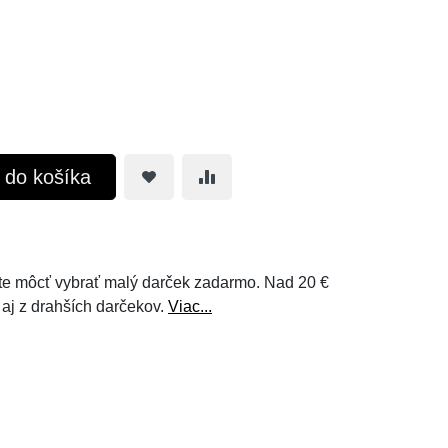
ť do košíka
e môcť vybrať malý darček zadarmo. Nad 20 €
 aj z drahších darčekov.
Viac...