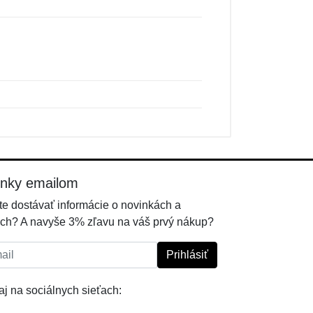
inky emailom
e dostávať informácie o novinkách a
ch? A navyše 3% zľavu na váš prvý nákup?
l:
Prihlásiť
j na sociálnych sieťach: