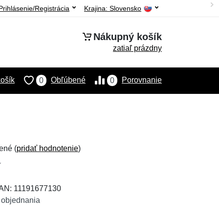
Prihlásenie/Registrácia
Krajina:
Slovensko
Nákupný košík
zatiaľ prázdny
ošík
Obľúbené
Porovnanie
0
0
ené (
pridať hodnotenie
)
EAN: 11191677130
 objednania