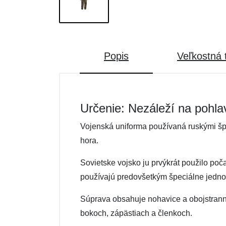
Popis
Veľkostná 
Určenie: Nezáleží na pohla
Vojenská uniforma používaná ruskými špe
hora.
Sovietske vojsko ju prvýkrát použilo poč
používajú predovšetkým špeciálne jedn
Súprava obsahuje nohavice a obojstran
bokoch, zápästiach a členkoch.