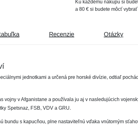
Ku každému nákupu si budet
a 80 € si budete môcť vybrať
tabuľka
Recenzie
Otázky
ví
ciálnymi jednotkami a určená pre horské divízie, odtiaľ pochád
as vojny v Afganistane a používala ju aj v nasledujúcich vojen
otky Spetsnaz, FSB, VDV a GRU.
nú bundu s kapucňou, plne nastaviteľnú vďaka vnútorným sťah