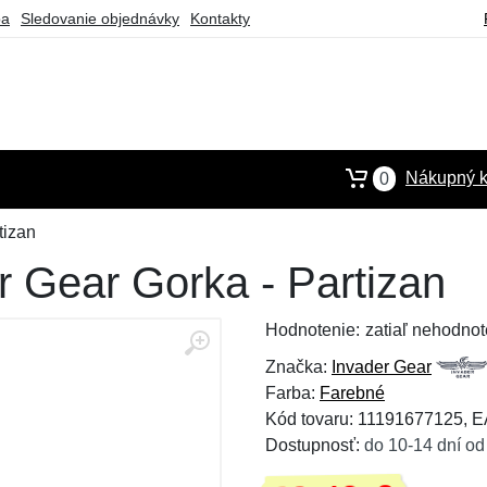
ba
Sledovanie objednávky
Kontakty
Nákupný k
0
tizan
 Gear Gorka - Partizan
Hodnotenie:
zatiaľ nehodnot
Značka:
Invader Gear
Farba:
Farebné
Kód tovaru: 11191677125, 
Dostupnosť:
do 10-14 dní od