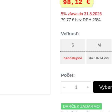
98,12 €
5% zľava do 31.8.2026
79,77 € bez DPH 23%
Veľkosť:
S
M
nedostupné
do 10-14 dní
Počet:
Vyber
DARČEK ZADARMO