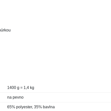
núrkou
1400 g = 1,4 kg
na pevno
65% polyester, 35% bavlna