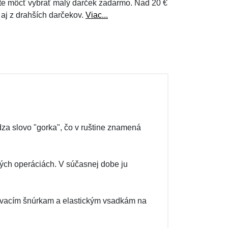
e môcť vybrať malý darček zadarmo. Nad 20 €
 aj z drahších darčekov.
Viac...
za slovo "gorka", čo v ruštine znamená
ských operáciách. V súčasnej dobe ju
ovacím šnúrkam a elastickým vsadkám na