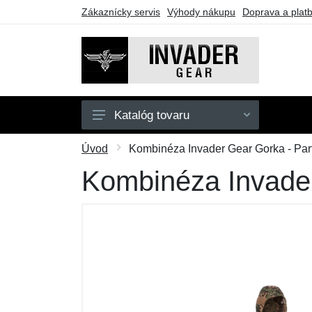
Zákaznícky servis
Výhody nákupu
Doprava a plat
Katalóg tovaru
Pánske
Úvod
Kombinéza Invader Gear Gorka - Par
Doplnky
Kombinéza Invader
Outdoor
Taktické vybavenie
Darčekové poukazy
Výpredaj