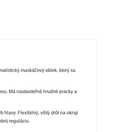
malistický maskáčový oblek, ktorý sa
ínou. Má nastaviteľné hrudné pracky a
lavy. Flexibilný, všitý drôt na okraji
brú reguláciu.