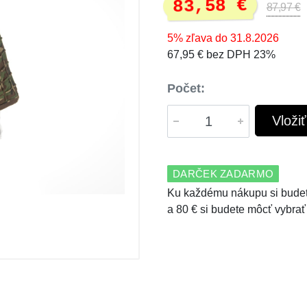
83,58 €
87,97 €
5% zľava do 31.8.2026
67,95 € bez DPH 23%
Počet:
Vloži
DARČEK ZADARMO
Ku každému nákupu si budet
a 80 € si budete môcť vybrať