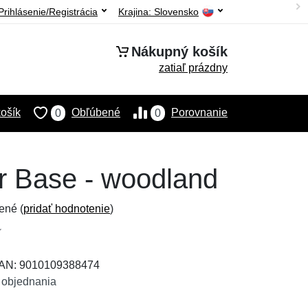
Prihlásenie/Registrácia
Krajina:
Slovensko
Nákupný košík
zatiaľ prázdny
ošík
Obľúbené
Porovnanie
0
0
r Base - woodland
ené (
pridať hodnotenie
)
EAN: 9010109388474
 objednania