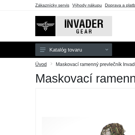
Zákaznícky servis
Výhody nákupu
Doprava a plat
Katalóg tovaru
Pánske
Úvod
Maskovací ramenný prevlečník Invad
Doplnky
Maskovací ramenný
Outdoor
Taktické vybavenie
Darčekové poukazy
Výpredaj