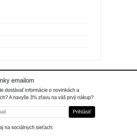
inky emailom
e dostávať informácie o novinkách a
ch? A navyše 3% zľavu na váš prvý nákup?
l:
Prihlásiť
j na sociálnych sieťach: