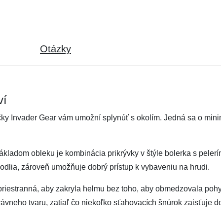
Otázky
ví
čky Invader Gear vám umožní splynúť s okolím. Jedná sa o mini
 Základom obleku je kombinácia prikrývky v štýle bolerka s peler
odlia, zároveň umožňuje dobrý prístup k vybaveniu na hrudi.
iestranná, aby zakryla helmu bez toho, aby obmedzovala pohyb h
neho tvaru, zatiaľ čo niekoľko sťahovacích šnúrok zaisťuje do