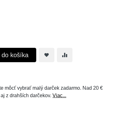
ť do košíka
e môcť vybrať malý darček zadarmo. Nad 20 €
 aj z drahších darčekov.
Viac...