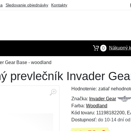
ba
Sledovanie objednávky
Kontakty
Nákupný k
0
er Gear Base - woodland
 prevlečník Invader Gea
Hodnotenie:
zatiaľ nehodnot
Značka:
Invader Gear
Farba:
Woodland
Kód tovaru: 11198182200, 
Dostupnosť:
do 10-14 dní od