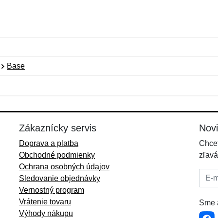
Base
Meno:
E-mail:
*
*
E-mail:
*
Zákaznícky servis
Nov
Doprava a platba
Chcet
Obchodné podmienky
zľavá
Ochrana osobných údajov
E-mai
Sledovanie objednávky
Vernostný program
Vrátenie tovaru
Sme a
Výhody nákupu