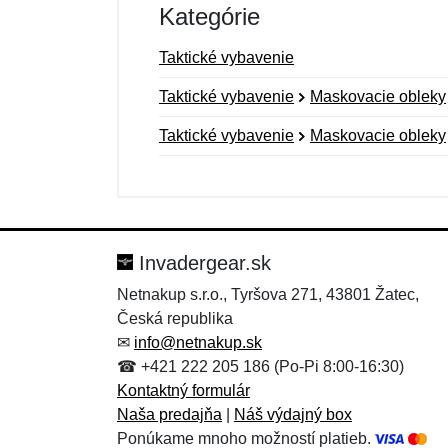
Kategórie
Taktické vybavenie
Taktické vybavenie
Maskovacie obleky
Taktické vybavenie
Maskovacie obleky
Nová recenzia
Nová otázka
Hodnotenie:
Meno:
*
*
Invadergear.sk
Netnakup s.r.o., Tyršova 271, 43801 Žatec,
Česká republika
Správa
Správa
*
*
✉
info@netnakup.sk
☎ +421 222 205 186 (Po-Pi 8:00-16:30)
Kontaktný formulár
Naša predajňa
|
Náš výdajný box
Ponúkame mnoho možností platieb.