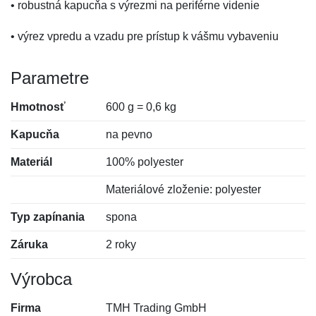
• robustná kapucňa s výrezmi na periférne videnie
• výrez vpredu a vzadu pre prístup k vášmu vybaveniu
Parametre
Hmotnosť
600 g = 0,6 kg
Kapucňa
na pevno
Materiál
100% polyester
Materiálové zloženie: polyester
Typ zapínania
spona
Záruka
2 roky
Výrobca
Firma
TMH Trading GmbH