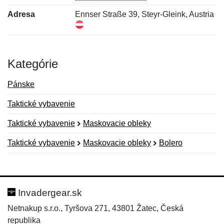
Adresa
Ennser Straße 39, Steyr-Gleink, Austria
Kategórie
Pánske
Taktické vybavenie
Taktické vybavenie
Maskovacie obleky
Taktické vybavenie
Maskovacie obleky
Bolero
Nová recenzia
Nová otázka
Hodnotenie:
Meno:
*
*
Invadergear.sk
Netnakup s.r.o., Tyršova 271, 43801 Žatec, Česká
republika