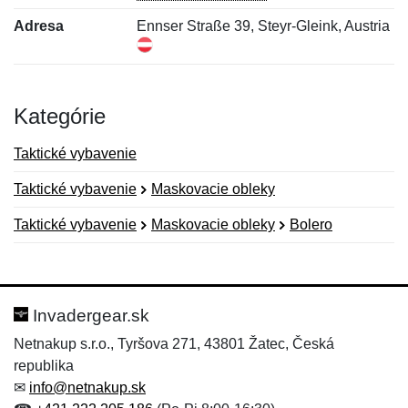
Adresa
Ennser Straße 39, Steyr-Gleink, Austria
Kategórie
Taktické vybavenie
Taktické vybavenie
Maskovacie obleky
Taktické vybavenie
Maskovacie obleky
Bolero
Nová recenzia
Nová otázka
Hodnotenie:
Meno:
*
*
Invadergear.sk
Netnakup s.r.o., Tyršova 271, 43801 Žatec, Česká
republika
Meno:
E-mail:
*
*
✉
info@netnakup.sk