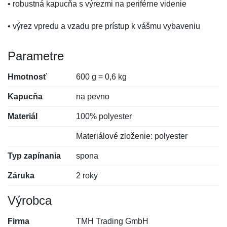
• robustná kapucňa s výrezmi na periférne videnie
• výrez vpredu a vzadu pre prístup k vášmu vybaveniu
Parametre
Hmotnosť
600 g = 0,6 kg
Kapucňa
na pevno
Materiál
100% polyester
Materiálové zloženie: polyester
Typ zapínania
spona
Záruka
2 roky
Výrobca
Firma
TMH Trading GmbH