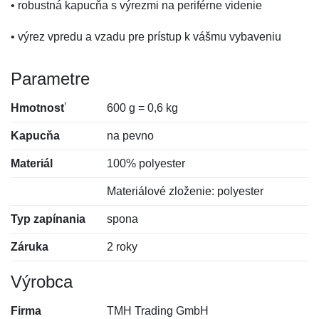
• robustná kapucňa s výrezmi na periférne videnie
• výrez vpredu a vzadu pre prístup k vášmu vybaveniu
Parametre
Hmotnosť
600 g = 0,6 kg
Kapucňa
na pevno
Materiál
100% polyester
Materiálové zloženie: polyester
Typ zapínania
spona
Záruka
2 roky
Výrobca
Firma
TMH Trading GmbH