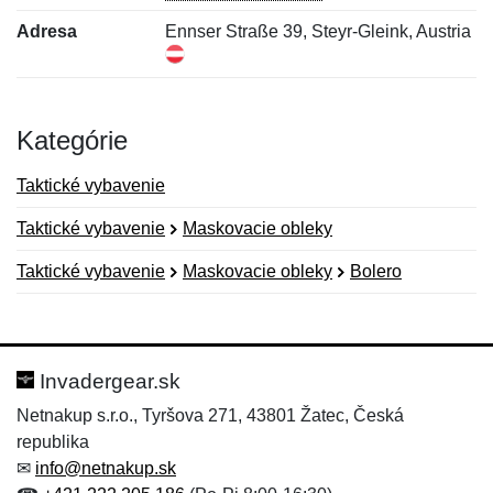
Adresa
Ennser Straße 39, Steyr-Gleink, Austria
Kategórie
Taktické vybavenie
Taktické vybavenie
Maskovacie obleky
Taktické vybavenie
Maskovacie obleky
Bolero
Nová recenzia
Nová otázka
Hodnotenie:
Meno:
*
*
Invadergear.sk
Netnakup s.r.o., Tyršova 271, 43801 Žatec, Česká
republika
Meno:
E-mail:
*
*
✉
info@netnakup.sk