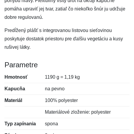
pohybu hlavy. Flexibilný všitý drôt na okraji kapucne
pomáha upraviť jej tvar, zatiaľ čo niekoľko šnúr ju udržuje
dobre regulovanú.
Predĺžený plášť s integrovanou listovou sieťovinou
poskytuje dostatok priestoru pre ďalšiu vegetáciu a kusy
rušivej látky.
Parametre
Hmotnosť
1190 g = 1,19 kg
Kapucňa
na pevno
Materiál
100% polyester
Materiálové zloženie: polyester
Typ zapínania
spona