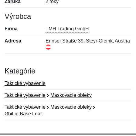
Záruka
2 roky
Výrobca
Firma
TMH Trading GmbH
Adresa
Ennser Straße 39, Steyr-Gleink, Austria
Kategórie
Taktické vybavenie
Taktické vybavenie
Maskovacie obleky
Taktické vybavenie
Maskovacie obleky
Ghillie Base Leaf
Nová recenzia
Nová otázka