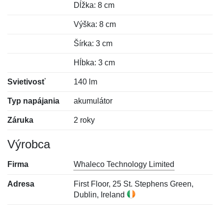
Dĺžka: 8 cm
Výška: 8 cm
Šírka: 3 cm
Hĺbka: 3 cm
Svietivosť
140 lm
Typ napájania
akumulátor
Záruka
2 roky
Výrobca
Firma
Whaleco Technology Limited
Adresa
First Floor, 25 St. Stephens Green,
Dublin, Ireland
Nová recenzia
Nová otázka