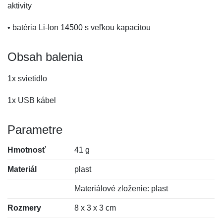
aktivity
• batéria Li-Ion 14500 s veľkou kapacitou
Obsah balenia
1x svietidlo
1x USB kábel
Parametre
Hmotnosť
41 g
Materiál
plast
Materiálové zloženie: plast
Rozmery
8 x 3 x 3 cm