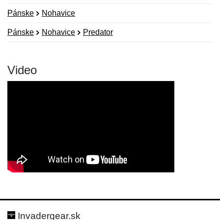
Pánske
Nohavice
Pánske
Nohavice
Predator
Video
Nová recenzia
Nová otázka
Hodnotenie:
Meno:
*
*
Invadergear.sk