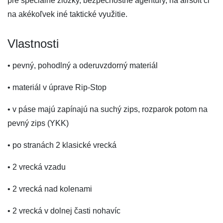
pre špeciálne zložky, bezpečnostné agentúry, na airsoft či
na akékoľvek iné taktické využitie.
Vlastnosti
• pevný, pohodlný a oderuvzdorný materiál
• materiál v úprave Rip-Stop
• v páse majú zapínajú na suchý zips, rozparok potom na
pevný zips (YKK)
• po stranách 2 klasické vrecká
• 2 vrecká vzadu
• 2 vrecká nad kolenami
• 2 vrecká v dolnej časti nohavíc