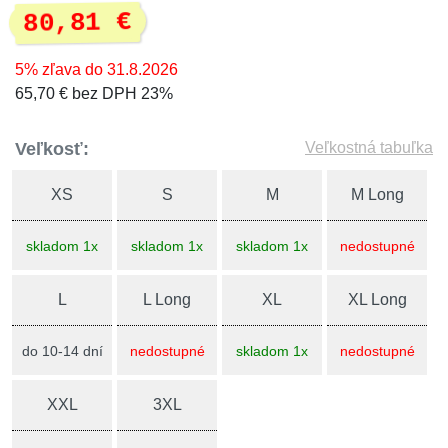
80,81 €
5% zľava do 31.8.2026
65,70 € bez DPH 23%
Veľkosť:
Veľkostná tabuľka
XS
S
M
M Long
skladom 1x
skladom 1x
skladom 1x
nedostupné
L
L Long
XL
XL Long
do 10-14 dní
nedostupné
skladom 1x
nedostupné
XXL
3XL