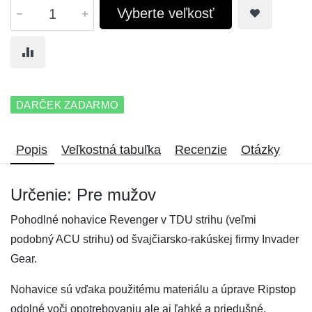
Vyberte veľkosť
DARČEK ZADARMO
Popis
Veľkostná tabuľka
Recenzie
Otázky
Určenie: Pre mužov
Pohodlné nohavice Revenger v TDU strihu (veľmi
podobný ACU strihu) od švajčiarsko-rakúskej firmy Invader
Gear.
Nohavice sú vďaka použitému materiálu a úprave Ripstop
odolné voči opotrebovaniu ale aj ľahké a priedušné.