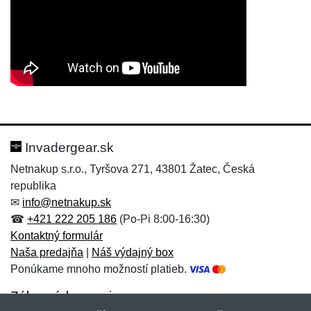
Nová recenzia
Nová otázka
Hodnotenie:
Meno:
*
*
Invadergear.sk
Netnakup s.r.o., Tyršova 271, 43801 Žatec, Česká
republika
Meno:
E-mail:
*
*
✉
info@netnakup.sk
☎
+421 222 205 186
(Po-Pi 8:00-16:30)
Kontaktný formulár
Naša predajňa
|
Náš výdajný box
E-mail:
*
Ponúkame mnoho možností platieb.
Správa
*
Zákaznícky servis