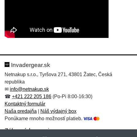
Nová recenzia
Nová otázka
Hodnotenie:
Meno:
*
*
Invadergear.sk
Netnakup s.r.o., Tyršova 271, 43801 Žatec, Česká
republika
Meno:
E-mail:
*
*
✉
info@netnakup.sk
☎
+421 222 205 186
(Po-Pi 8:00-16:30)
Kontaktný formulár
Naša predajňa
|
Náš výdajný box
E-mail:
*
Ponúkame mnoho možností platieb.
Správa
*
Zákaznícky servis