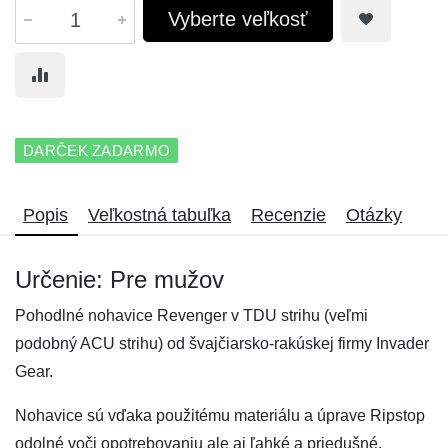
Vyberte veľkosť
DARČEK ZADARMO
Popis
Veľkostná tabuľka
Recenzie
Otázky
Určenie: Pre mužov
Pohodlné nohavice Revenger v TDU strihu (veľmi
podobný ACU strihu) od švajčiarsko-rakúskej firmy Invader
Gear.
Nohavice sú vďaka použitému materiálu a úprave Ripstop
odolné voči opotrebovaniu ale aj ľahké a priedušné.