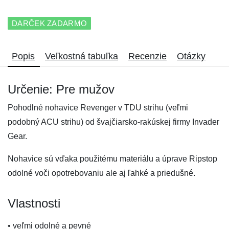
DARČEK ZADARMO
Popis
Veľkostná tabuľka
Recenzie
Otázky
Určenie: Pre mužov
Pohodlné nohavice Revenger v TDU strihu (veľmi
podobný ACU strihu) od švajčiarsko-rakúskej firmy Invader
Gear.
Nohavice sú vďaka použitému materiálu a úprave Ripstop
odolné voči opotrebovaniu ale aj ľahké a priedušné.
Vlastnosti
• veľmi odolné a pevné