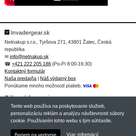
Nová recenzia
Nová otázka
Hodnotenie:
Meno:
*
*
Invadergear.sk
Netnakup s.r.o., Tyršova 271, 43801 Žatec, Česká
republika
Meno:
E-mail:
*
*
✉
info@netnakup.sk
☎
+421 222 205 186
(Po-Pi 8:00-16:30)
Kontaktný formulár
Naša predajňa
|
Náš výdajný box
E-mail:
*
Ponúkame mnoho možností platieb.
Správa
*
Zákaznícky servis
Tento web používa na poskytovanie služieb,
Novinky emailom
personalizáciu reklám a analýzu návštevnosti súbory
Správa
*
cookie. Používaním tohto webu s tým súhlasíte.
Copyright © 2007-2026 (19 rokov s vami)
Netnakup.sk
&
Viac informácií
Beriem na vedomie