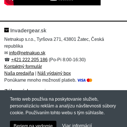
Nová recenzia
Nová otázka
Hodnotenie:
Meno:
*
*
Invadergear.sk
Netnakup s.r.o., Tyršova 271, 43801 Žatec, Česká
republika
Meno:
E-mail:
*
*
✉
info@netnakup.sk
☎
+421 222 205 186
(Po-Pi 8:00-16:30)
Kontaktný formulár
Naša predajňa
|
Náš výdajný box
E-mail:
*
Ponúkame mnoho možností platieb.
Správa
*
Zákaznícky servis
Tento web používa na poskytovanie služieb,
Novinky emailom
personalizáciu reklám a analýzu návštevnosti súbory
Správa
*
cookie. Používaním tohto webu s tým súhlasíte.
Copyright © 2007-2026 (19 rokov s vami)
Netnakup.sk
&
Viac informácií
Beriem na vedomie