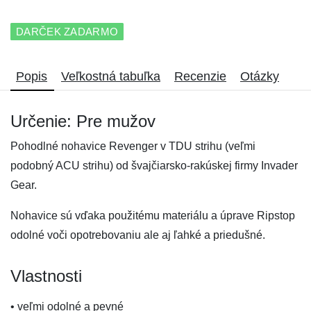
DARČEK ZADARMO
Popis
Veľkostná tabuľka
Recenzie
Otázky
Určenie: Pre mužov
Pohodlné nohavice Revenger v TDU strihu (veľmi
podobný ACU strihu) od švajčiarsko-rakúskej firmy Invader
Gear.
Nohavice sú vďaka použitému materiálu a úprave Ripstop
odolné voči opotrebovaniu ale aj ľahké a priedušné.
Vlastnosti
• veľmi odolné a pevné