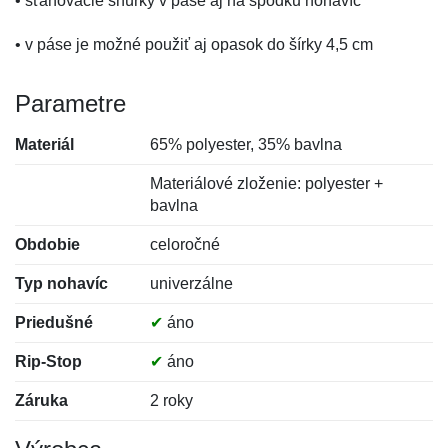
• sťahovacie šnúrky v páse aj na spodku nohavíc
• v páse je možné použiť aj opasok do šírky 4,5 cm
Parametre
Materiál
65% polyester, 35% bavlna
Materiálové zloženie: polyester +
bavlna
Obdobie
celoročné
Typ nohavíc
univerzálne
Priedušné
✔
áno
Rip-Stop
✔
áno
Záruka
2 roky