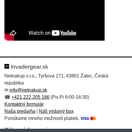
Nová recenzia
Nová otázka
Hodnotenie:
Meno:
*
*
Invadergear.sk
Netnakup s.r.o., Tyršova 271, 43801 Žatec, Česká
republika
Meno:
E-mail:
*
*
✉
info@netnakup.sk
☎
+421 222 205 186
(Po-Pi 8:00-16:30)
Kontaktný formulár
Naša predajňa
|
Náš výdajný box
E-mail:
*
Ponúkame mnoho možností platieb.
Správa
*
Zákaznícky servis