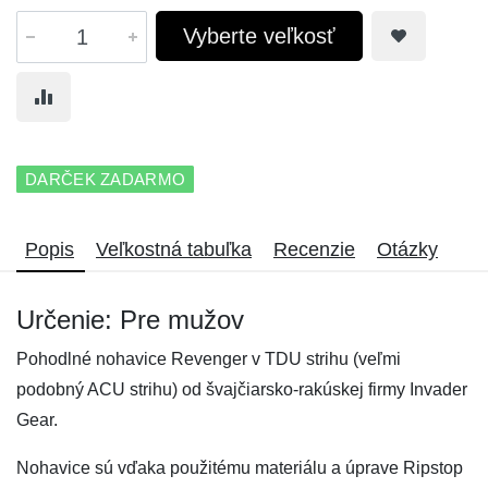
Vyberte veľkosť
DARČEK ZADARMO
Popis
Veľkostná tabuľka
Recenzie
Otázky
Určenie: Pre mužov
Pohodlné nohavice Revenger v TDU strihu (veľmi
podobný ACU strihu) od švajčiarsko-rakúskej firmy Invader
Gear.
Nohavice sú vďaka použitému materiálu a úprave Ripstop