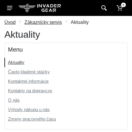
0
Úvod
Zákaznícky servis
Aktuality
Aktuality
Menu
Aktuality
Často kladené otázky
Kontaktné informácie
Kontakty na dopravcov
O nás
Výhody nákupu u nás
Zmeny pracovného času