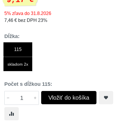
9,17 €
5% zľava do 31.8.2026
7,46 € bez DPH 23%
Dĺžka:
115
skladom 2x
Počet s dĺžkou 115:
Vložiť do košíka