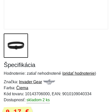
Špecifikácia
Hodnotenie:
zatiaľ nehodnotené (
pridať hodnotenie
)
Značka:
Invader Gear
Farba:
Čierna
Kód tovaru: 10143706000, EAN: 9010109040334
Dostupnosť:
skladom 2 ks