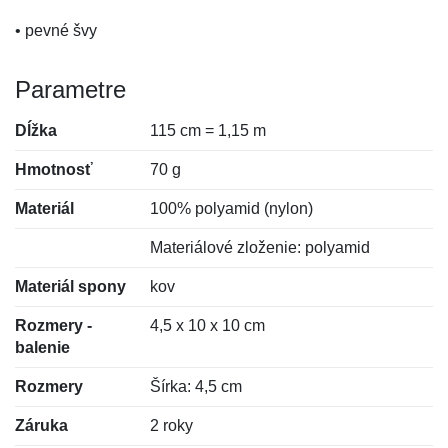
• pevné švy
Parametre
Dĺžka
115 cm = 1,15 m
Hmotnosť
70 g
Materiál
100% polyamid (nylon)
Materiálové zloženie: polyamid
Materiál spony
kov
Rozmery -
4,5 x 10 x 10 cm
balenie
Rozmery
Šírka: 4,5 cm
Záruka
2 roky