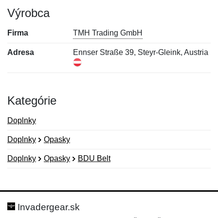
Výrobca
Firma
TMH Trading GmbH
Adresa
Ennser Straße 39, Steyr-Gleink, Austria
Kategórie
Doplnky
Doplnky
Opasky
Doplnky
Opasky
BDU Belt
Nová recenzia
Nová otázka
Hodnotenie:
Meno:
*
*
Invadergear.sk