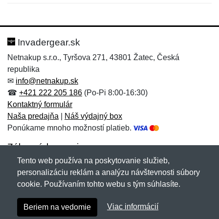
Nová recenzia
Nová otázka
Hodnotenie:
Meno:
*
*
Invadergear.sk
Netnakup s.r.o., Tyršova 271, 43801 Žatec, Česká
republika
Meno:
E-mail:
*
*
✉
info@netnakup.sk
☎
+421 222 205 186
(Po-Pi 8:00-16:30)
Kontaktný formulár
Naša predajňa
|
Náš výdajný box
E-mail:
*
Ponúkame mnoho možností platieb.
Správa
*
Zákaznícky servis
Tento web používa na poskytovanie služieb,
Novinky emailom
personalizáciu reklám a analýzu návštevnosti súbory
Správa
*
cookie. Používaním tohto webu s tým súhlasíte.
Copyright © 2007-2026 (19 rokov s vami)
Netnakup.sk
&
Viac informácií
Beriem na vedomie
NetIQ
. Všetky práva vyhradené.