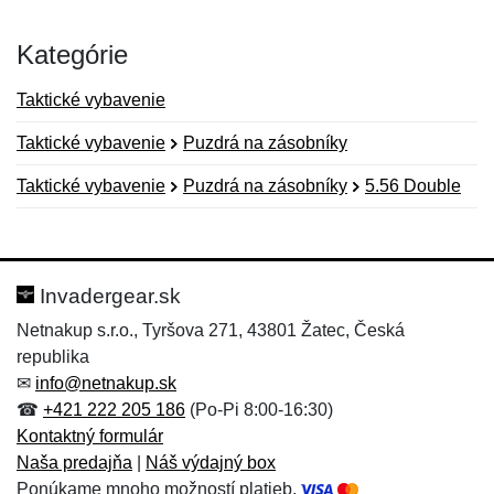
Kategórie
Taktické vybavenie
Taktické vybavenie
Puzdrá na zásobníky
Taktické vybavenie
Puzdrá na zásobníky
5.56 Double
Nová recenzia
Nová otázka
Hodnotenie:
Meno:
*
*
Invadergear.sk
Netnakup s.r.o., Tyršova 271, 43801 Žatec, Česká
republika
Meno:
E-mail:
*
*
✉
info@netnakup.sk
☎
+421 222 205 186
(Po-Pi 8:00-16:30)
Kontaktný formulár
Naša predajňa
|
Náš výdajný box
E-mail:
*
Ponúkame mnoho možností platieb.
Správa
*