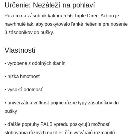
Určenie: Nezáleží na pohlaví
Puzdro na zásobník kalibru 5.56 Triple Direct Action je
navrhnuté tak, aby poskytovalo ľahké riešenie pre nosenie
3 zásobníkov do pušky.
Vlastnosti
• vyrobené z odolných tkanín
• nízka hmotnosť
• vysoká odolnosť
• univerzálna veľkosť pojme rôzne typy zásobníkov do
pušky
• ďalšie popruhy PALS vpredu poskytujú možnosť
stohovania rôznych puzdier, čím vytvárajú rozmanitú