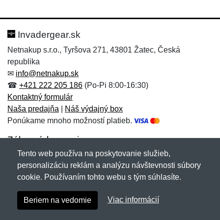
Nová recenzia
Nová otázka
Hodnotenie:
Meno:
*
*
Invadergear.sk
Netnakup s.r.o., Tyršova 271, 43801 Žatec, Česká
republika
Meno:
E-mail:
*
*
✉
info@netnakup.sk
☎
+421 222 205 186
(Po-Pi 8:00-16:30)
Kontaktný formulár
Naša predajňa
|
Náš výdajný box
E-mail:
*
Ponúkame mnoho možností platieb.
Správa
*
Zákaznícky servis
Tento web používa na poskytovanie služieb,
Novinky emailom
personalizáciu reklám a analýzu návštevnosti súbory
Správa
*
cookie. Používaním tohto webu s tým súhlasíte.
Copyright © 2007-2026 (19 rokov s vami)
Netnakup.sk
&
Viac informácií
Beriem na vedomie
NetIQ
. Všetky práva vyhradené.