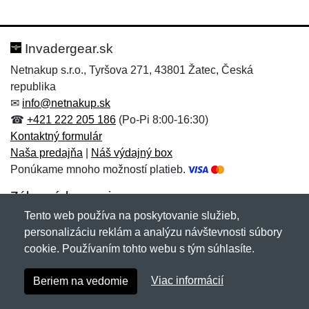
Nová recenzia
Nová otázka
Hodnotenie:
Meno:
*
*
Invadergear.sk
Netnakup s.r.o., Tyršova 271, 43801 Žatec, Česká
republika
Meno:
E-mail:
*
*
✉
info@netnakup.sk
☎
+421 222 205 186
(Po-Pi 8:00-16:30)
Kontaktný formulár
Naša predajňa
|
Náš výdajný box
E-mail:
*
Ponúkame mnoho možností platieb.
Správa
*
Zákaznícky servis
Tento web používa na poskytovanie služieb,
Novinky emailom
personalizáciu reklám a analýzu návštevnosti súbory
Správa
*
cookie. Používaním tohto webu s tým súhlasíte.
Copyright © 2007-2026 (19 rokov s vami)
Netnakup.sk
&
Viac informácií
Beriem na vedomie
NetIQ
. Všetky práva vyhradené.