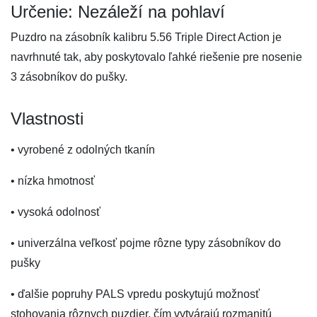
Určenie: Nezáleží na pohlaví
Puzdro na zásobník kalibru 5.56 Triple Direct Action je
navrhnuté tak, aby poskytovalo ľahké riešenie pre nosenie
3 zásobníkov do pušky.
Vlastnosti
• vyrobené z odolných tkanín
• nízka hmotnosť
• vysoká odolnosť
• univerzálna veľkosť pojme rôzne typy zásobníkov do
pušky
• ďalšie popruhy PALS vpredu poskytujú možnosť
stohovania rôznych puzdier, čím vytvárajú rozmanitú