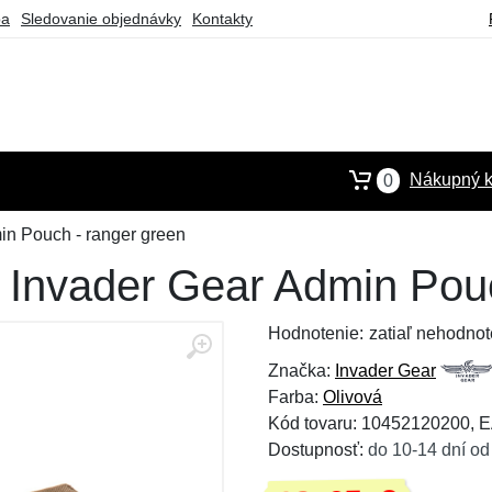
ba
Sledovanie objednávky
Kontakty
Nákupný k
0
in Pouch - ranger green
 Invader Gear Admin Pouc
Hodnotenie:
zatiaľ nehodnot
Značka:
Invader Gear
Farba:
Olivová
Kód tovaru: 10452120200,
Dostupnosť:
do 10-14 dní od