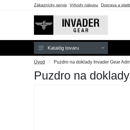
Zákaznícky servis
Výhody nákupu
Doprava a plat
Katalóg tovaru
Pánske
Úvod
Puzdro na doklady Invader Gear Adm
Doplnky
Puzdro na doklady
Outdoor
Taktické vybavenie
Darčekové poukazy
Výpredaj