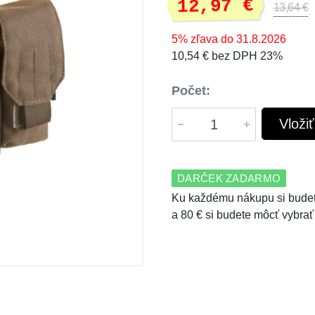
12,97 €
13,64 €
5% zľava do 31.8.2026
10,54 € bez DPH 23%
Počet:
Vloži
DARČEK ZADARMO
Ku každému nákupu si budet
a 80 € si budete môcť vybrať