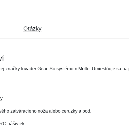
Otázky
ví
ej značky Invader Gear. So systémom Molle. Umiestňuje sa naprí
dy
vého zatváracieho noža alebo ceruzky a pod.
CRO nášiviek