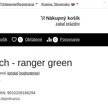
Prihlásenie/Registrácia
Krajina:
Slovensko
Nákupný košík
zatiaľ prázdny
ošík
Obľúbené
Porovnanie
0
0
h - ranger green
ené (
pridať hodnotenie
)
 EAN: 9010109166294
 objednania