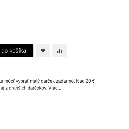
ť do košíka
e môcť vybrať malý darček zadarmo. Nad 20 €
 aj z drahších darčekov.
Viac...