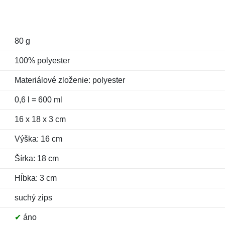
80 g
100% polyester
Materiálové zloženie: polyester
0,6 l = 600 ml
16 x 18 x 3 cm
Výška: 16 cm
Šírka: 18 cm
Hĺbka: 3 cm
suchý zips
✔
áno