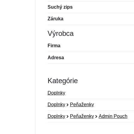
Suchý zips
Záruka
Výrobca
Firma
Adresa
Kategórie
Doplnky
Doplnky
Peňaženky
Doplnky
Peňaženky
Admin Pouch
Nová recenzia
Nová otázka