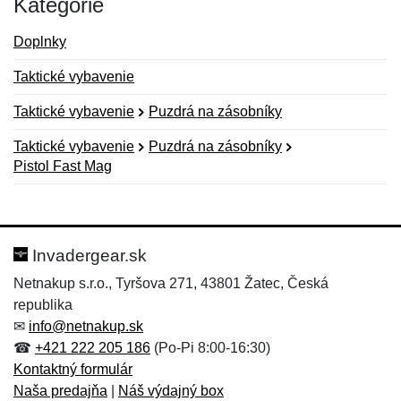
Kategórie
Doplnky
Taktické vybavenie
Taktické vybavenie
Puzdrá na zásobníky
Taktické vybavenie
Puzdrá na zásobníky
Pistol Fast Mag
Nová recenzia
Nová otázka
Hodnotenie:
Meno:
*
*
Invadergear.sk
Netnakup s.r.o., Tyršova 271, 43801 Žatec, Česká
republika
Meno:
E-mail:
*
*
✉
info@netnakup.sk
☎
+421 222 205 186
(Po-Pi 8:00-16:30)
Kontaktný formulár
Naša predajňa
|
Náš výdajný box