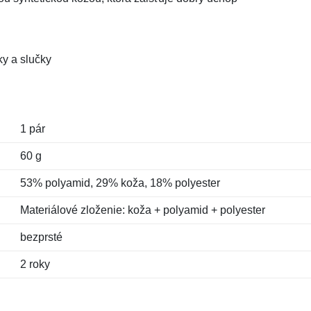
ky a slučky
1 pár
60 g
53% polyamid, 29% koža, 18% polyester
Materiálové zloženie: koža + polyamid + polyester
bezprsté
2 roky