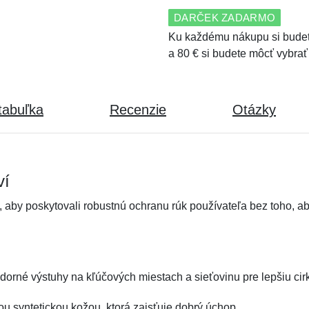
DARČEK ZADARMO
Ku každému nákupu si budet
a 80 € si budete môcť vybrať
tabuľka
Recenzie
Otázky
ví
k, aby poskytovali robustnú ochranu rúk používateľa bez toho, 
dorné výstuhy na kľúčových miestach a sieťovinu pre lepšiu ci
ou syntetickou kožou, ktorá zaisťuje dobrý úchop