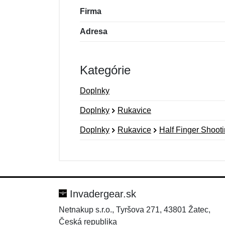
Firma
Adresa
Kategórie
Doplnky
Doplnky
Rukavice
Doplnky
Rukavice
Half Finger Shoot
Nová recenzia
Nová otázka
Hodnotenie:
Meno:
*
*
Invadergear.sk
Netnakup s.r.o., Tyršova 271, 43801 Žatec,
Česká republika
Správa
Správa
*
*