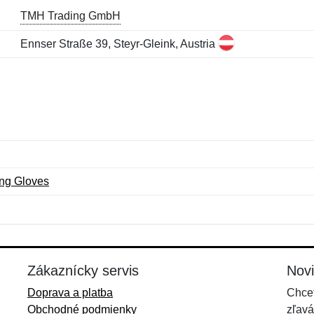
TMH Trading GmbH
Ennser Straße 39, Steyr-Gleink, Austria
ing Gloves
Meno:
E-mail:
*
*
E-mail:
*
Zákaznícky servis
Nov
Doprava a platba
Chcet
Obchodné podmienky
zľavá