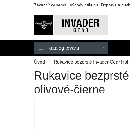
Zákaznícky servis
Výhody nákupu
Doprava a plat
Katalóg tovaru
Pánske
Úvod
Rukavice bezprsté Invader Gear Half 
Doplnky
Rukavice bezprsté 
Outdoor
olivové-čierne
Taktické vybavenie
Darčekové poukazy
Výpredaj