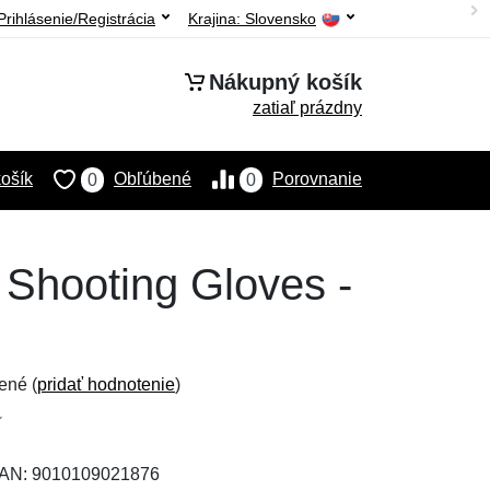
Prihlásenie/Registrácia
Krajina:
Slovensko
Nákupný košík
zatiaľ prázdny
ošík
Obľúbené
Porovnanie
0
0
 Shooting Gloves -
ené (
pridať hodnotenie
)
EAN: 9010109021876