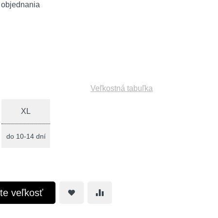
 objednania
Veľkostná tabuľka
XL
do 10-14 dní
te veľkosť