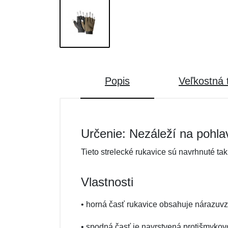
Popis
Veľkostná 
Určenie: Nezáleží na pohla
Tieto strelecké rukavice sú navrhnuté ta
Vlastnosti
• horná časť rukavice obsahuje nárazuvz
• spodná časť je navrstvená protišmykov