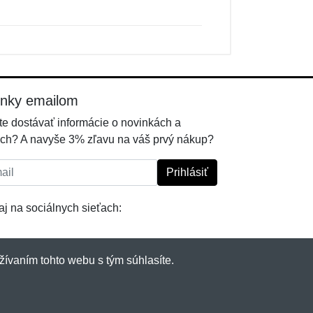
inky emailom
e dostávať informácie o novinkách a
ch? A navyše 3% zľavu na váš prvý nákup?
l:
Prihlásiť
j na sociálnych sieťach:
žívaním tohto webu s tým súhlasíte.