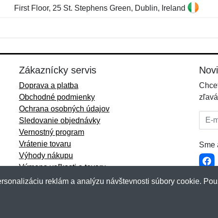
First Floor, 25 St. Stephens Green, Dublin, Ireland
Meno:
E-mail:
*
*
E-mail:
*
Zákaznícky servis
Nov
Doprava a platba
Chcet
Obchodné podmienky
zľavá
Ochrana osobných údajov
E-mai
Sledovanie objednávky
Vernostný program
Vrátenie tovaru
Sme a
Výhody nákupu
Výmena veľkosti a tovaru
Viac informácií...
rsonalizáciu reklám a analýzu návštevnosti súbory cookie. Pou
akup.sk
&
NetIQ
. Všetky práva vyhradené.