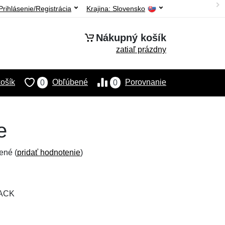
Prihlásenie/Registrácia
Krajina:
Slovensko
Nákupný košík
zatiaľ prázdny
ošík
Obľúbené
Porovnanie
0
0
e
ené (
pridať hodnotenie
)
LACK