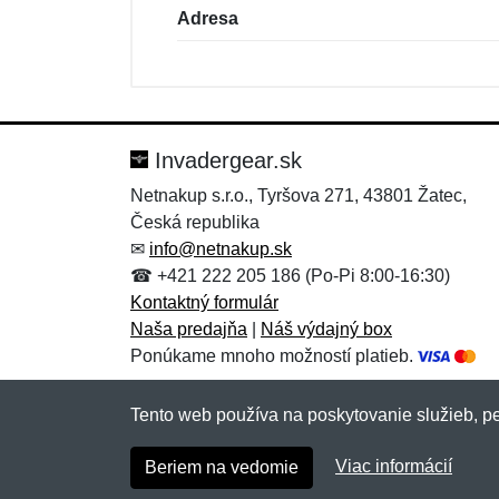
Adresa
Nová recenzia
Nová otázka
Hodnotenie:
Meno:
*
*
Invadergear.sk
Netnakup s.r.o., Tyršova 271, 43801 Žatec,
Česká republika
Správa
Správa
*
*
✉
info@netnakup.sk
☎ +421 222 205 186 (Po-Pi 8:00-16:30)
Kontaktný formulár
Naša predajňa
|
Náš výdajný box
Ponúkame mnoho možností platieb.
Tento web používa na poskytovanie služieb, pe
Pridať
Pridať
Viac informácií
Beriem na vedomie
Copyright © 2007-2026 (19 rokov s vami)
Netn