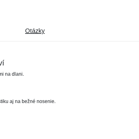
Otázky
ví
i na dlani.
stiku aj na bežné nosenie.