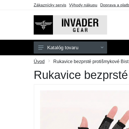
Zákaznícky servis
Výhody nákupu
Doprava a plat
Katalóg tovaru
Pánske
Úvod
Rukavice bezprsté protišmykové Bist 
Doplnky
Rukavice bezprsté 
Outdoor
Taktické vybavenie
Darčekové poukazy
Výpredaj