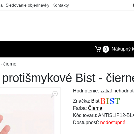
ba
Sledovanie objednávky
Kontakty
Nákupný k
0
- čierne
protišmykové Bist - čiern
Hodnotenie:
zatiaľ nehodnot
Značka:
Bist
Farba:
Čierna
Kód tovaru: ANTISLIP12-B
Dostupnosť:
nedostupné