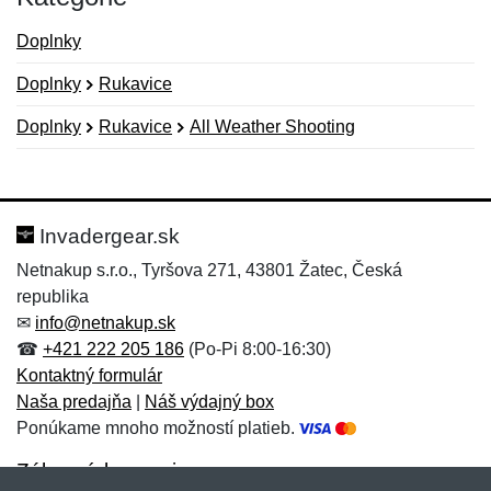
Doplnky
Doplnky
Rukavice
Doplnky
Rukavice
All Weather Shooting
Nová recenzia
Nová otázka
Hodnotenie:
Meno:
*
*
Invadergear.sk
Netnakup s.r.o., Tyršova 271, 43801 Žatec, Česká
republika
Meno:
E-mail:
*
*
✉
info@netnakup.sk
☎
+421 222 205 186
(Po-Pi 8:00-16:30)
Kontaktný formulár
Naša predajňa
|
Náš výdajný box
E-mail:
*
Ponúkame mnoho možností platieb.
Správa
*
Zákaznícky servis