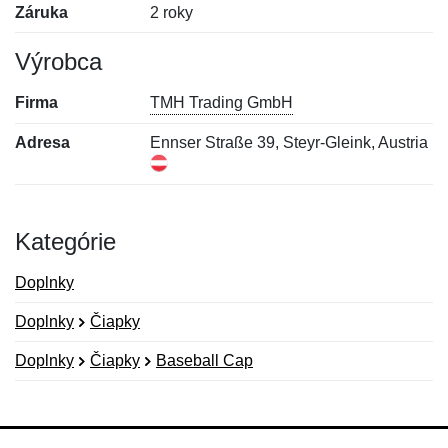
Záruka
2 roky
Výrobca
Firma
TMH Trading GmbH
Adresa
Ennser Straße 39, Steyr-Gleink, Austria
Kategórie
Doplnky
Doplnky
Čiapky
Doplnky
Čiapky
Baseball Cap
Nová recenzia
Nová otázka
Hodnotenie:
Meno:
*
*