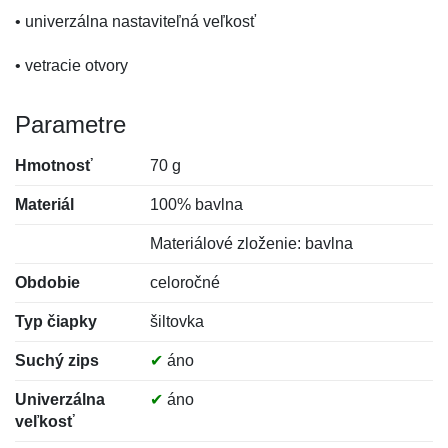
• univerzálna nastaviteľná veľkosť
• vetracie otvory
Parametre
Hmotnosť
70 g
Materiál
100% bavlna
Materiálové zloženie: bavlna
Obdobie
celoročné
Typ čiapky
šiltovka
Suchý zips
✔
áno
Univerzálna
✔
áno
veľkosť