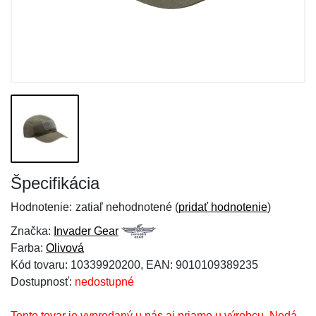
Špecifikácia
Hodnotenie:
zatiaľ nehodnotené (
pridať hodnotenie
)
Značka:
Invader Gear
Farba:
Olivová
Kód tovaru: 10339920200, EAN: 9010109389235
Dostupnosť:
nedostupné
Tento tovar je vypredaný u nás aj priamo u výrobcu. Nedá