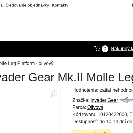
ba
Sledovanie objednávky
Kontakty
Nákupný k
0
lle Leg Platform - olivový
ader Gear Mk.II Molle Leg
Hodnotenie:
zatiaľ nehodnot
Značka:
Invader Gear
Farba:
Olivová
Kód tovaru: 10120422000,
Dostupnosť:
do 10-14 dní od