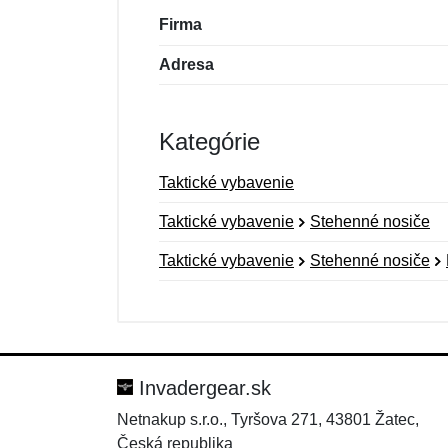
Firma
Adresa
Kategórie
Taktické vybavenie
Taktické vybavenie
Stehenné nosiče
Taktické vybavenie
Stehenné nosiče
Nová recenzia
Nová otázka
Hodnotenie:
Meno:
*
*
Invadergear.sk
Netnakup s.r.o., Tyršova 271, 43801 Žatec,
Česká republika
Správa
Správa
*
*