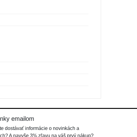
inky emailom
e dostávať informácie o novinkách a
ch? A navyše 3% zľavu na váš prvý nákup?