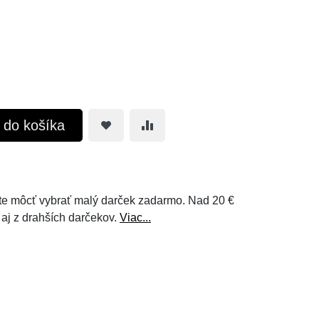
ť do košíka
e môcť vybrať malý darček zadarmo. Nad 20 €
 aj z drahších darčekov.
Viac...