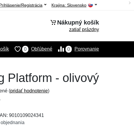
Prihlásenie/Registrácia
Krajina:
Slovensko
Nákupný košík
zatiaľ prázdny
ošík
Obľúbené
Porovnanie
0
0
 Platform - olivový
ené (
pridať hodnotenie
)
 EAN: 9010109024341
 objednania