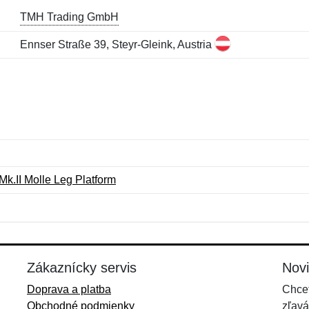
TMH Trading GmbH
Ennser Straße 39, Steyr-Gleink, Austria
Mk.II Molle Leg Platform
Meno:
E-mail:
*
*
E-mail:
*
Zákaznícky servis
Nov
Doprava a platba
Chcet
Obchodné podmienky
zľavá