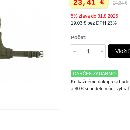
23,41 €
24,64 €
5% zľava do 31.8.2026
19,03 € bez DPH 23%
Počet:
Vloži
DARČEK ZADARMO
Ku každému nákupu si budet
a 80 € si budete môcť vybrať