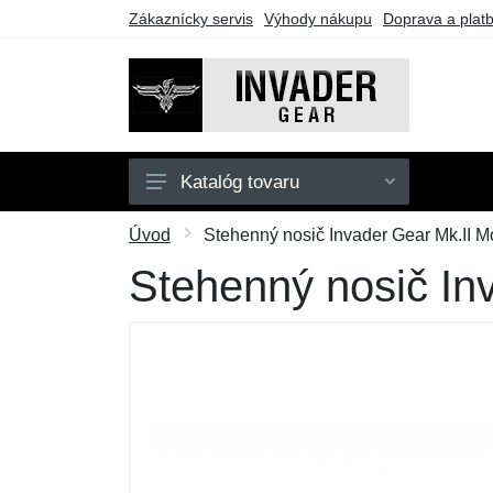
Zákaznícky servis
Výhody nákupu
Doprava a plat
Katalóg tovaru
Pánske
Úvod
Stehenný nosič Invader Gear Mk.II Mo
Doplnky
Stehenný nosič Inv
Outdoor
Taktické vybavenie
Darčekové poukazy
Výpredaj