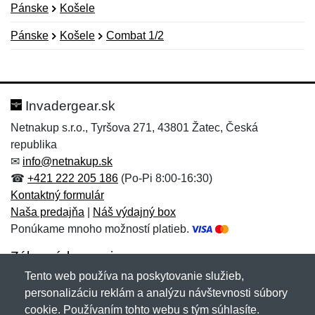
Pánske
Košele
Pánske
Košele
Combat 1/2
Nová recenzia
Nová otázka
Hodnotenie:
Meno:
*
*
Invadergear.sk
Netnakup s.r.o., Tyršova 271, 43801 Žatec, Česká
republika
Meno:
E-mail:
*
*
✉
info@netnakup.sk
☎
+421 222 205 186
(Po-Pi 8:00-16:30)
Kontaktný formulár
Naša predajňa
|
Náš výdajný box
E-mail:
*
Ponúkame mnoho možností platieb.
Správa
*
Zákaznícky servis
Tento web používa na poskytovanie služieb,
Novinky emailom
personalizáciu reklám a analýzu návštevnosti súbory
Správa
*
cookie. Používaním tohto webu s tým súhlasíte.