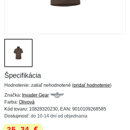
Špecifikácia
Hodnotenie:
zatiaľ nehodnotené (
pridať hodnotenie
)
Značka:
Invader Gear
Farba:
Olivová
Kód tovaru: 10828320230, EAN: 9010109268585
Dostupnosť:
do 10-14 dní od objednania
25,34 €