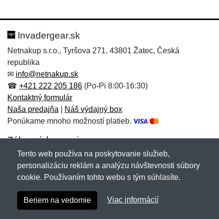
Nová recenzia
Nová otázka
Hodnotenie:
Meno:
*
*
Invadergear.sk
Netnakup s.r.o., Tyršova 271, 43801 Žatec, Česká
republika
Meno:
E-mail:
*
*
✉
info@netnakup.sk
☎
+421 222 205 186
(Po-Pi 8:00-16:30)
Kontaktný formulár
Naša predajňa
|
Náš výdajný box
E-mail:
*
Ponúkame mnoho možností platieb.
Správa
*
Zákaznícky servis
Tento web používa na poskytovanie služieb,
Novinky emailom
personalizáciu reklám a analýzu návštevnosti súbory
Správa
*
cookie. Používaním tohto webu s tým súhlasíte.
Copyright © 2007-2026 (19 rokov s vami)
Netnakup.sk
&
Viac informácií
Beriem na vedomie
NetIQ
. Všetky práva vyhradené.