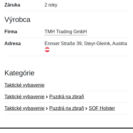
Záruka
2 roky
Výrobca
Firma
TMH Trading GmbH
Adresa
Ennser Straße 39, Steyr-Gleink, Austria
Kategórie
Taktické vybavenie
Taktické vybavenie
Puzdrá na zbraň
Taktické vybavenie
Puzdrá na zbraň
SOF Holster
Nová recenzia
Nová otázka