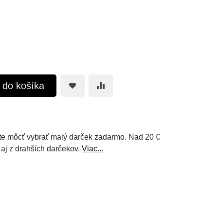
ť do košíka
e môcť vybrať malý darček zadarmo. Nad 20 €
 aj z drahších darčekov.
Viac...