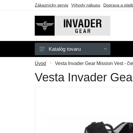
Zákaznícky servis
Výhody nákupu
Doprava a plat
Katalóg tovaru
Pánske
Úvod
Vesta Invader Gear Mission Vest - či
Doplnky
Vesta Invader Gear
Outdoor
Taktické vybavenie
Darčekové poukazy
Výpredaj