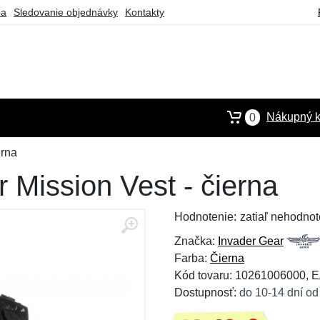
ba
Sledovanie objednávky
Kontakty
Nákupný k
0
erna
 Mission Vest - čierna
Hodnotenie:
zatiaľ nehodnot
Značka:
Invader Gear
Farba:
Čierna
Kód tovaru: 10261006000, 
Dostupnosť:
do 10-14 dní od