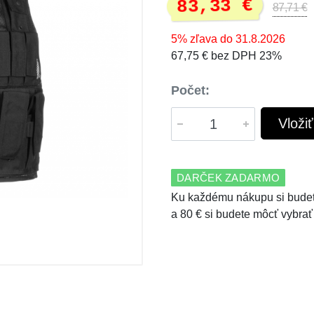
83,33 €
87,71 €
5% zľava do 31.8.2026
67,75 € bez DPH 23%
Počet:
Vloži
DARČEK ZADARMO
Ku každému nákupu si budet
a 80 € si budete môcť vybrať