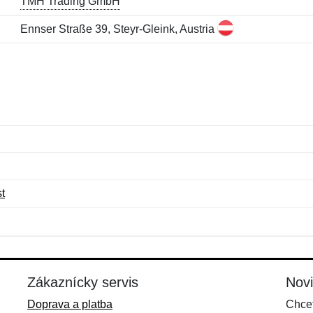
TMH Trading GmbH
Ennser Straße 39, Steyr-Gleink, Austria
t
Meno:
E-mail:
*
*
E-mail:
*
Zákaznícky servis
Nov
Doprava a platba
Chcet