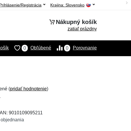
Prihlásenie/Registrácia
Krajina:
Slovensko
Nákupný košík
zatiaľ prázdny
ošík
Obľúbené
Porovnanie
0
0
ené (
pridať hodnotenie
)
EAN: 9010109095211
 objednania