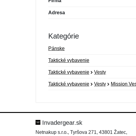
Firma
Adresa
Kategórie
Pánske
Taktické vybavenie
Taktické vybavenie
Vesty
Taktické vybavenie
Vesty
Mission Ves
Nová recenzia
Nová otázka
Hodnotenie:
Meno:
*
*
Invadergear.sk
Netnakup s.r.o., Tyršova 271, 43801 Žatec,