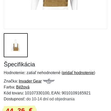
Špecifikácia
Hodnotenie:
zatiaľ nehodnotené (
pridať hodnotenie
)
Značka:
Invader Gear
Farba:
Béžová
Kód tovaru: 10107330100, EAN: 9010109165921
Dostupnosť:
do 10-14 dní od objednania
44,26 €