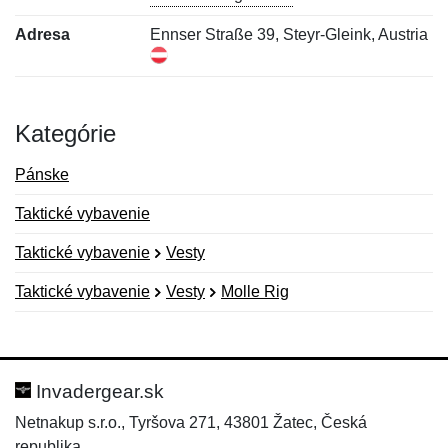
Adresa
Ennser Straße 39, Steyr-Gleink, Austria
Kategórie
Pánske
Taktické vybavenie
Taktické vybavenie
Vesty
Taktické vybavenie
Vesty
Molle Rig
Nová recenzia
Nová otázka
Hodnotenie:
Meno:
*
*
Invadergear.sk
Netnakup s.r.o., Tyršova 271, 43801 Žatec, Česká
republika