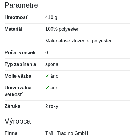
Parametre
Hmotnosť
410 g
Materiál
100% polyester
Materiálové zloženie: polyester
Počet vreciek
0
Typ zapínania
spona
Molle väzba
✔
áno
Univerzálna
✔
áno
veľkosť
Záruka
2 roky
Výrobca
Firma
TMH Trading GmbH