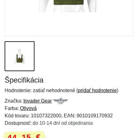
Špecifikácia
Hodnotenie:
zatiaľ nehodnotené (
pridať hodnotenie
)
Značka:
Invader Gear
Farba:
Olivová
Kód tovaru: 10107322000, EAN: 9010109170932
Dostupnosť:
do 10-14 dní od objednania
44,15 €