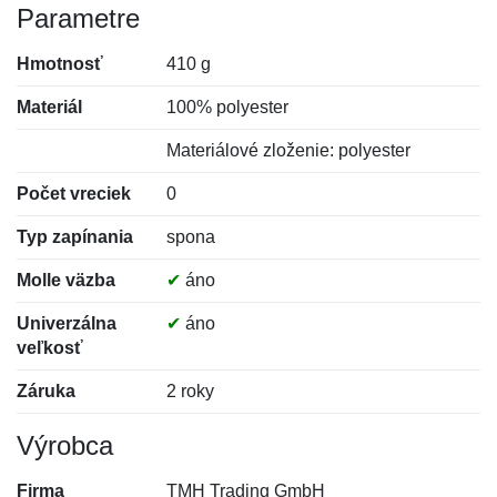
Parametre
Hmotnosť
410 g
Materiál
100% polyester
Materiálové zloženie: polyester
Počet vreciek
0
Typ zapínania
spona
Molle väzba
✔
áno
Univerzálna
✔
áno
veľkosť
Záruka
2 roky
Výrobca
Firma
TMH Trading GmbH