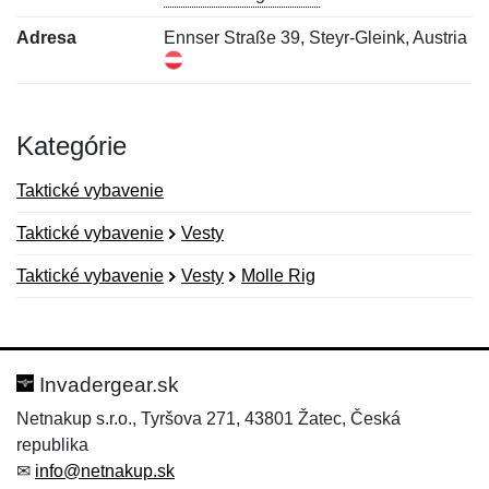
Adresa
Ennser Straße 39, Steyr-Gleink, Austria
Kategórie
Taktické vybavenie
Taktické vybavenie
Vesty
Taktické vybavenie
Vesty
Molle Rig
Nová recenzia
Nová otázka
Hodnotenie:
Meno:
*
*
Invadergear.sk
Netnakup s.r.o., Tyršova 271, 43801 Žatec, Česká
republika
Meno:
E-mail:
*
*
✉
info@netnakup.sk