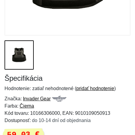
Špecifikácia
Hodnotenie:
zatiaľ nehodnotené (
pridať hodnotenie
)
Značka:
Invader Gear
Farba:
Čierna
Kód tovaru: 10166306000, EAN: 9010109050913
Dostupnosť:
do 10-14 dní od objednania
59,03 €