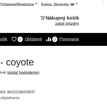
Prihlásenie/Registrácia
Krajina:
Slovensko
Nákupný košík
zatiaľ prázdny
ošík
Obľúbené
Porovnanie
0
0
- coyote
ené (
pridať hodnotenie
)
 EAN: 9010109050937
 objednania