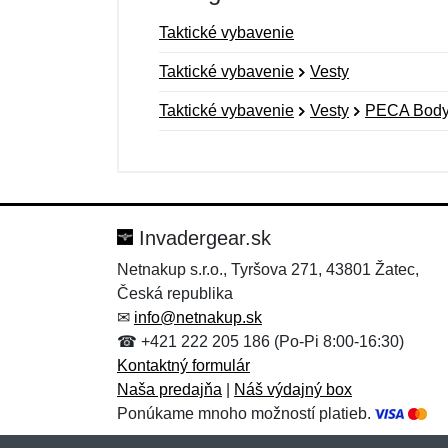
Taktické vybavenie
Taktické vybavenie
Vesty
Taktické vybavenie
Vesty
PECA Body 
Nová recenzia
Nová otázka
Hodnotenie:
Meno:
*
*
Invadergear.sk
Netnakup s.r.o., Tyršova 271, 43801 Žatec,
Česká republika
Správa
Správa
*
*
✉
info@netnakup.sk
☎ +421 222 205 186 (Po-Pi 8:00-16:30)
Kontaktný formulár
Naša predajňa
|
Náš výdajný box
Ponúkame mnoho možností platieb.