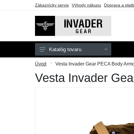
Zákaznícky servis
Výhody nákupu
Doprava a plat
Katalóg tovaru
Pánske
Úvod
Vesta Invader Gear PECA Body Armor
Doplnky
Vesta Invader Gea
Outdoor
Taktické vybavenie
Darčekové poukazy
Výpredaj