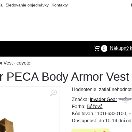
ba
Sledovanie objednávky
Kontakty
Nákupný k
0
 Vest - coyote
r PECA Body Armor Vest 
Hodnotenie:
zatiaľ nehodnot
Značka:
Invader Gear
Farba:
Béžová
Kód tovaru: 10166330100,
Dostupnosť:
do 10-14 dní od