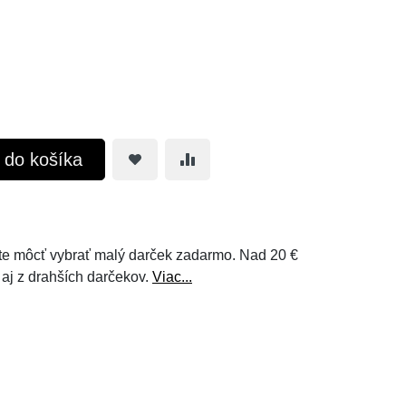
ť do košíka
e môcť vybrať malý darček zadarmo. Nad 20 €
 aj z drahších darčekov.
Viac...