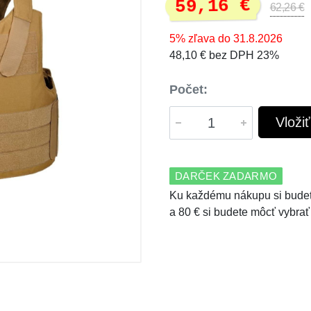
59,16 €
62,26 €
5% zľava do 31.8.2026
48,10 € bez DPH 23%
Počet:
Vloži
DARČEK ZADARMO
Ku každému nákupu si budet
a 80 € si budete môcť vybrať