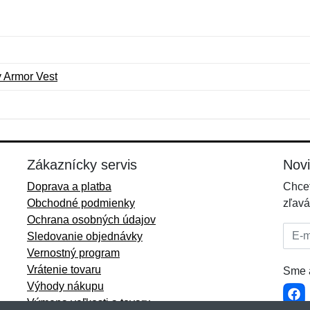
Armor Vest
Meno:
E-mail:
*
*
E-mail:
*
Zákaznícky servis
Nov
Doprava a platba
Chcet
Obchodné podmienky
zľavá
Ochrana osobných údajov
E-mai
Sledovanie objednávky
Vernostný program
Vrátenie tovaru
Sme a
Výhody nákupu
Výmena veľkosti a tovaru