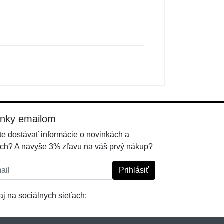
inky emailom
e dostávať informácie o novinkách a
ch? A navyše 3% zľavu na váš prvý nákup?
l:
Prihlásiť
j na sociálnych sieťach: