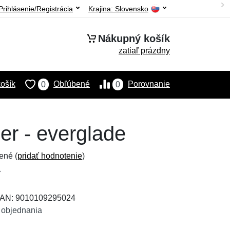
Prihlásenie/Registrácia
Krajina:
Slovensko
Nákupný košík
zatiaľ prázdny
ošík
Obľúbené
Porovnanie
0
0
er - everglade
ené (
pridať hodnotenie
)
 EAN: 9010109295024
 objednania