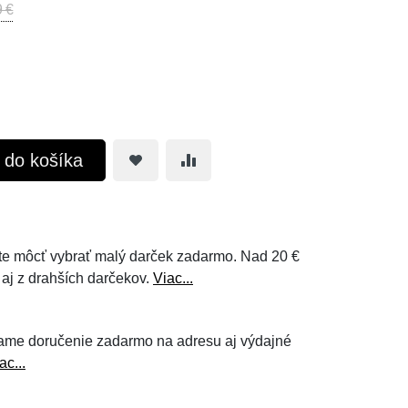
 €
ť do košíka
e môcť vybrať malý darček zadarmo. Nad 20 €
 aj z drahších darčekov.
Viac...
ame doručenie zadarmo na adresu aj výdajné
ac...