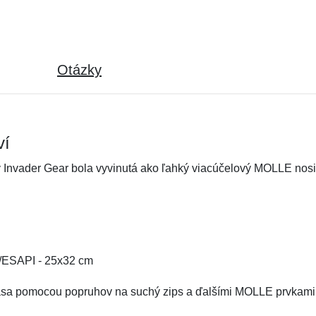
Otázky
ví
y Invader Gear bola vyvinutá ako ľahký viacúčelový MOLLE nosi
PI/ESAPI - 25x32 cm
o pása pomocou popruhov na suchý zips a ďalšími MOLLE prvkami