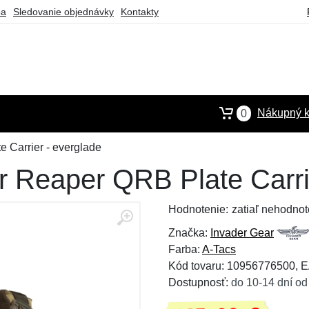
ba
Sledovanie objednávky
Kontakty
Nákupný k
0
 Carrier - everglade
r Reaper QRB Plate Carri
Hodnotenie:
zatiaľ nehodnot
Značka:
Invader Gear
Farba:
A-Tacs
Kód tovaru: 10956776500,
Dostupnosť:
do 10-14 dní od