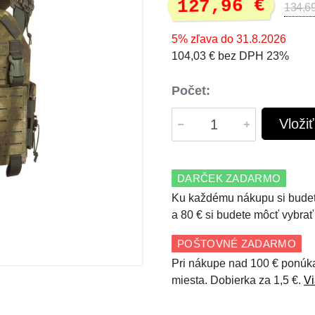
127,96 €
134,69
5% zľava do 31.8.2026
104,03 € bez DPH 23%
Počet:
Vloži
DARČEK ZADARMO
Ku každému nákupu si budet
a 80 € si budete môcť vybrať
POŠTOVNÉ ZADARMO
Pri nákupe nad 100 € ponúk
miesta. Dobierka za 1,5 €.
Vi