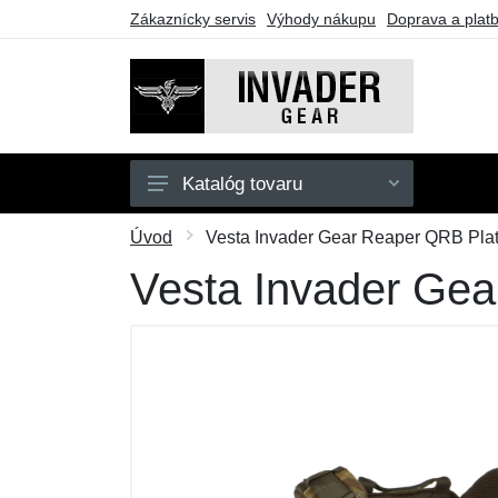
Zákaznícky servis
Výhody nákupu
Doprava a plat
Katalóg tovaru
Pánske
Úvod
Vesta Invader Gear Reaper QRB Plate
Doplnky
Vesta Invader Gea
Outdoor
Taktické vybavenie
Darčekové poukazy
Výpredaj