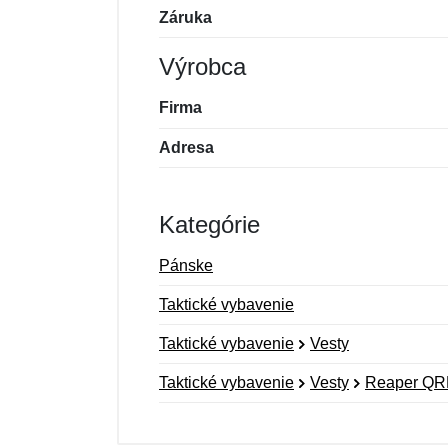
Záruka
Výrobca
Firma
Adresa
Kategórie
Pánske
Taktické vybavenie
Taktické vybavenie
Vesty
Taktické vybavenie
Vesty
Reaper QRB
Nová recenzia
Nová otázka