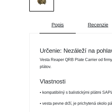
Popis
Recenzie
Určenie: Nezáleží na pohla
Vesta Reaper QRB Plate Carrier od firm
plátov.
Vlastnosti
• kompatibilný s balistickými plátmi SA
• vesta pevne drží, je prichytená okol