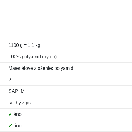
1100 g = 1,1 kg
100% polyamid (nylon)
Materiálové zloženie: polyamid
2
SAPI M
suchý zips
✔
áno
✔
áno