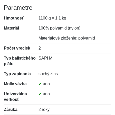
Parametre
Hmotnosť
1100 g = 1,1 kg
Materiál
100% polyamid (nylon)
Materiálové zloženie: polyamid
Počet vreciek
2
Typ balistického
SAPI M
plátu
Typ zapínania
suchý zips
Molle väzba
✔
áno
Univerzálna
✔
áno
veľkosť
Záruka
2 roky