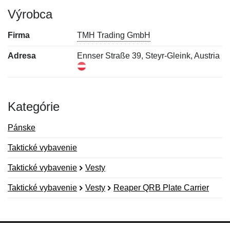
Výrobca
Firma
TMH Trading GmbH
Adresa
Ennser Straße 39, Steyr-Gleink, Austria
Kategórie
Pánske
Taktické vybavenie
Taktické vybavenie
Vesty
Taktické vybavenie
Vesty
Reaper QRB Plate Carrier
Nová recenzia
Nová otázka