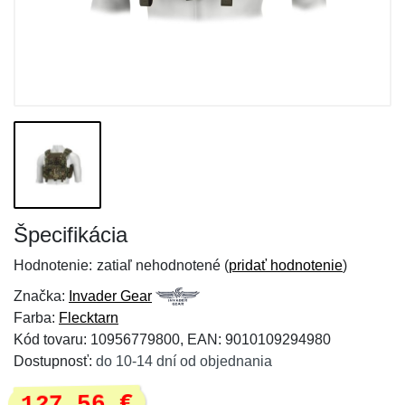
Špecifikácia
Hodnotenie:
zatiaľ nehodnotené (
pridať hodnotenie
)
Značka:
Invader Gear
Farba:
Flecktarn
Kód tovaru: 10956779800, EAN: 9010109294980
Dostupnosť:
do 10-14 dní od objednania
127,56 €