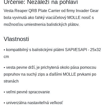
Určenie: Nezáleží na pohlaví
Vesta Reaper QRB Plate Carrier od firmy Invader Gear
bola vyvinutá ako ľahký viacúčelový MOLLE nosič s
možnosťou umiestnenia balistických plátov.
Vlastnosti
• kompatibilný s balistickými plátmi SAPI/ESAPI - 25x32
cm
• vesta pevne drží, je prichytená okolo pása pomocou
popruhov na suchý zips a ďalšími MOLLE prvkami po
stranách
• veľmi pevné spracovanie
• univerzálna nastaviteľná veľkosť